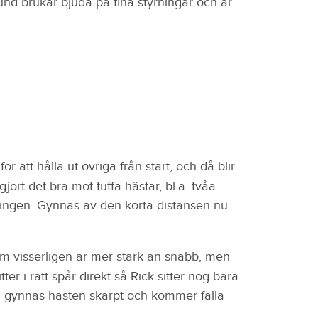
lund brukar bjuda på fina styrningar och är
 för att hålla ut övriga från start, och då blir
ort det bra mot tuffa hästar, bl.a. tvåa
dningen. Gynnas av den korta distansen nu
m visserligen är mer stark än snabb, men
tter i rätt spår direkt så Rick sitter nog bara
 så gynnas hästen skarpt och kommer fälla