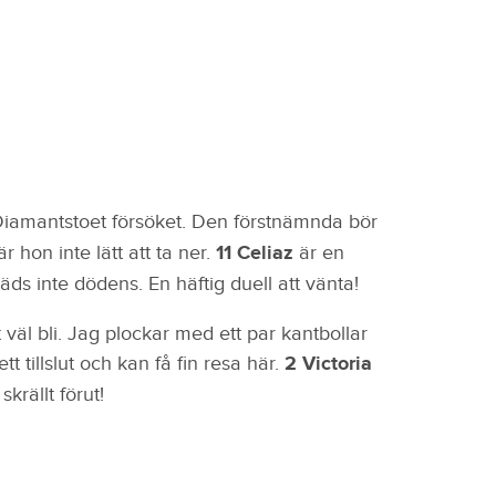
 Diamantstoet försöket. Den förstnämnda bör
är hon inte lätt att ta ner.
11 Celiaz
är en
ds inte dödens. En häftig duell att vänta!
 väl bli. Jag plockar med ett par kantbollar
ett tillslut och kan få fin resa här.
2 Victoria
krällt förut!