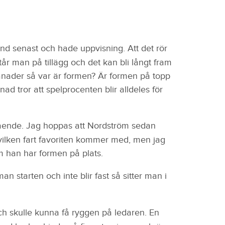
nd senast och hade uppvisning. Att det rör
står man på tillägg och det kan bli långt fram
månader så var är formen? Är formen på topp
 tror att spelprocenten blir alldeles för
ående. Jag hoppas att Nordström sedan
 vilken fart favoriten kommer med, men jag
m han har formen på plats.
man starten och inte blir fast så sitter man i
ch skulle kunna få ryggen på ledaren. En