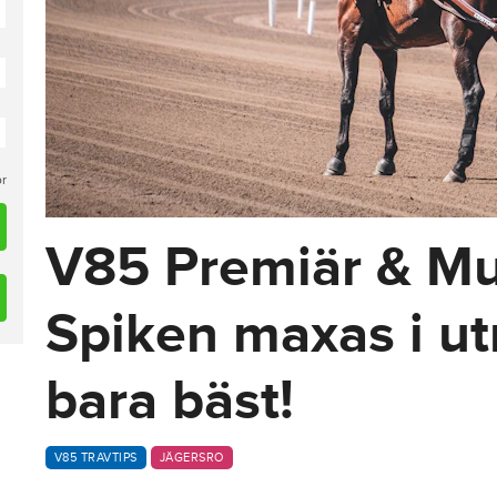
or
V85 Premiär & Mul
Spiken maxas i ut
bara bäst!
V85 TRAVTIPS
JÄGERSRO