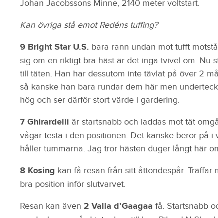
Johan Jacobssons Minne, 2140 meter voltstart.
Kan övriga stå emot Redéns tuffing?
9 Bright Star U.S.
bara rann undan mot tufft motstå
sig om en riktigt bra häst är det inga tvivel om. Nu 
till täten. Han har dessutom inte tävlat på över 2 
så kanske han bara rundar dem här men undertecknad
hög och ser därför stort värde i gardering.
7 Ghirardelli
är startsnabb och laddas mot tät omg
vågar testa i den positionen. Det kanske beror på i
håller tummarna. Jag tror hästen duger långt här o
8 Kosing
kan få resan från sitt åttondespår. Träffar 
bra position inför slutvarvet.
Resan kan även
2 Valla d’Gaagaa
få. Startsnabb o