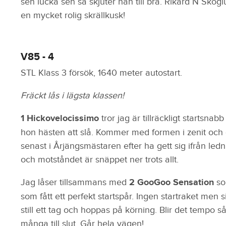
sen lucka sen så skjuter han till bra. Rikard N Skog
en mycket rolig skrällkusk!
V85 - 4
STL Klass 3 försök, 1640 meter autostart.
Fräckt lås i lägsta klassen!
1 Hickovelocissimo
tror jag är tillräckligt startsnabb
hon hästen att slå. Kommer med formen i zenit och gj
senast i Årjängsmästaren efter ha gett sig ifrån le
och motståndet är snäppet ner trots allt.
Jag låser tillsammans med
2 GooGoo Sensation
so
som fått ett perfekt startspår. Ingen startraket men si
still ett tag och hoppas på körning. Blir det tempo
många till slut. Går hela vägen!