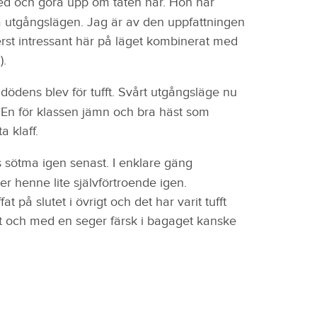
d och göra upp om täten här. Hon har
ffa utgångslägen. Jag är av den uppfattningen
erst intressant här på läget kombinerat med
).
dödens blev för tufft. Svårt utgångsläge nu
 En för klassen jämn och bra häst som
 klaff.
 sötma igen senast. I enklare gäng
r henne lite självförtroende igen.
t på slutet i övrigt och det har varit tufft
gt och med en seger färsk i bagaget kanske