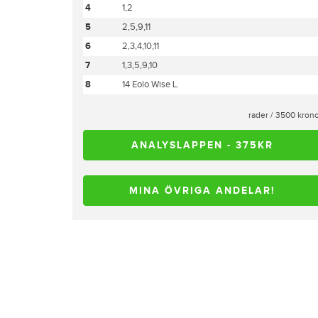
4
1,2
5
2,5,9,11
6
2,3,4,10,11
7
1,3,5,9,10
8
14 Eolo Wise L.
rader / 3500 kron
ANALYSLAPPEN - 375KR
MINA ÖVRIGA ANDELAR!