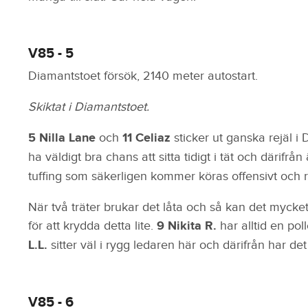
V85 - 5
Diamantstoet försök, 2140 meter autostart.
Skiktat i Diamantstoet.
5 Nilla Lane
och
11 Celiaz
sticker ut ganska rejäl i
ha väldigt bra chans att sitta tidigt i tät och därifrån 
tuffing som säkerligen kommer köras offensivt och rä
När två träter brukar det låta och så kan det mycket
för att krydda detta lite.
9 Nikita R.
har alltid en poll
L.L.
sitter väl i rygg ledaren här och därifrån har det s
V85 - 6