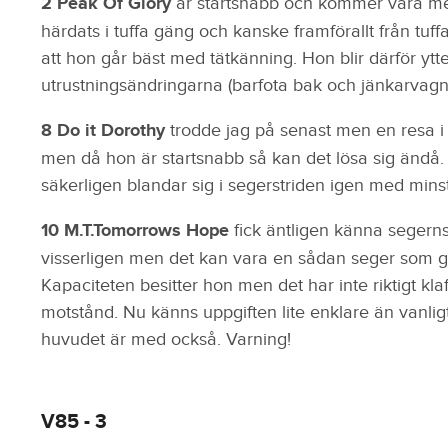
2 Peak Of Glory
är startsnabb och kommer vara me
härdats i tuffa gäng och kanske framförallt från tu
att hon går bäst med tätkänning. Hon blir därför ytt
utrustningsändringarna (barfota bak och jänkarvagn
8 Do it Dorothy
trodde jag på senast men en resa i 
men då hon är startsnabb så kan det lösa sig ändå.
säkerligen blandar sig i segerstriden igen med minsta
10 M.T.Tomorrows Hope
fick äntligen känna segerns
visserligen men det kan vara en sådan seger som ge
Kapaciteten besitter hon men det har inte riktigt klaffa
motstånd. Nu känns uppgiften lite enklare än vanli
huvudet är med också. Varning!
V85 - 3