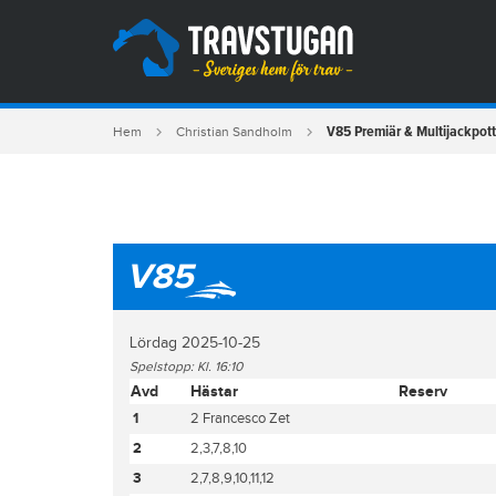
V85 Premiär & Multijackpott
Hem
Christian Sandholm
V85
Lördag 2025-10-25
Spelstopp: Kl. 16:10
Avd
Hästar
Reserv
1
2 Francesco Zet
2
2,3,7,8,10
3
2,7,8,9,10,11,12