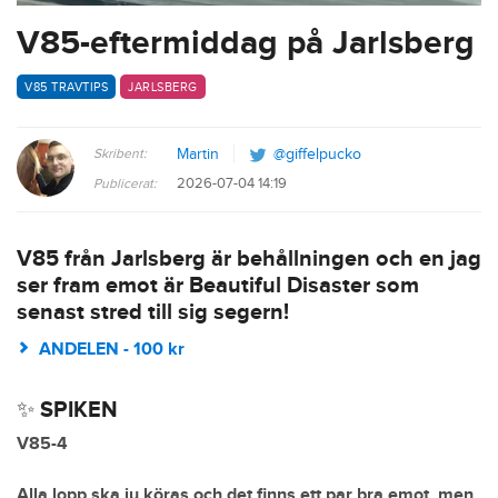
V85-eftermiddag på Jarlsberg
V85 TRAVTIPS
JARLSBERG
Skribent:
Martin
@giffelpucko
2026-07-04 14:19
Publicerat:
V85 från Jarlsberg är behållningen och en jag
ser fram emot är Beautiful Disaster som
senast stred till sig segern!
ANDELEN - 100 kr
✨ SPIKEN
V85-4
Alla lopp ska ju köras och det finns ett par bra emot, men