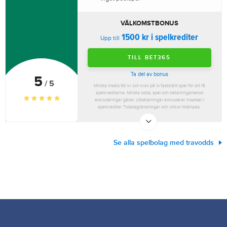
VÄLKOMSTBONUS
1500 kr i spelkrediter
Upp till
TILL BET365
Ta del av bonus
5
/ 5
Minsta insats 50 kr och krav på 1x fastställt spel för att få
spelkrediterna. Minsta odds, spel och betalningsmetod
exkluderingar gäller. Utbetalningar exkluderar insatser i
spelkrediter. Tidsbegränsningar och villkor tillämpas.
Se alla spelbolag med travodds