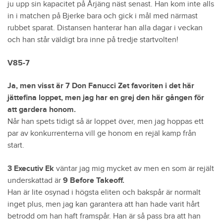
ju upp sin kapacitet på Årjäng näst senast. Han kom inte alls
in i matchen på Bjerke bara och gick i mål med närmast
rubbet sparat. Distansen hanterar han alla dagar i veckan
och han står väldigt bra inne på tredje startvolten!
V85-7
Ja, men visst är 7 Don Fanucci Zet favoriten i det här
jättefina loppet, men jag har en grej den här gången för
att gardera honom.
Når han spets tidigt så är loppet över, men jag hoppas ett
par av konkurrenterna vill ge honom en rejäl kamp från
start.
3 Executiv Ek
väntar jag mig mycket av men en som är rejält
underskattad är
9 Before Takeoff.
Han är lite osynad i högsta eliten och bakspår är normalt
inget plus, men jag kan garantera att han hade varit hårt
betrodd om han haft framspår. Han är så pass bra att han