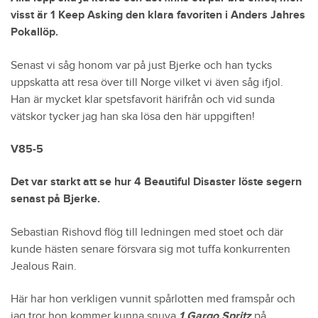
visst är 1 Keep Asking den klara favoriten i Anders Jahres
Pokallöp.
Senast vi såg honom var på just Bjerke och han tycks
uppskatta att resa över till Norge vilket vi även såg ifjol.
Han är mycket klar spetsfavorit härifrån och vid sunda
vätskor tycker jag han ska lösa den här uppgiften!
V85-5
Det var starkt att se hur 4 Beautiful Disaster löste segern
senast på Bjerke.
Sebastian Rishovd flög till ledningen med stoet och där
kunde hästen senare försvara sig mot tuffa konkurrenten
Jealous Rain.
Här har hon verkligen vunnit spårlotten med framspår och
jag tror hon kommer kunna snuva
1 Gargo Spritz
på