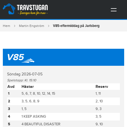
V85-eftermiddag på Jarlsberg
Hem
Martin Engström
V85
Söndag 2026-07-05
Spelstopp: Kl. 15:10
Avd
Hästar
Reserv
1
5, 6, 7, 8, 10, 12, 14, 15
1, 11
2
3, 5, 6, 8, 9
2, 10
3
1, 5
9, 3
4
1 KEEP ASKING
3, 5
5
4 BEAUTIFUL DISASTER
9, 10