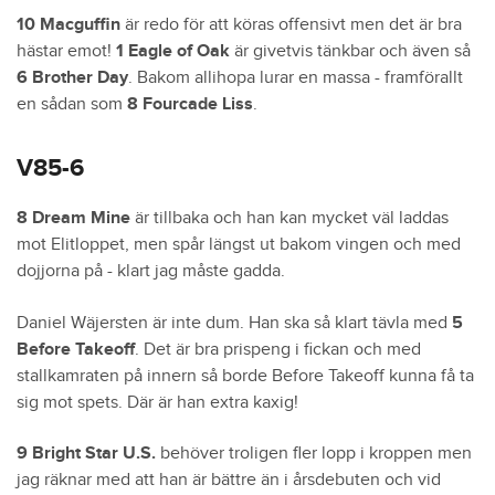
10 Macguffin
är redo för att köras offensivt men det är bra
hästar emot!
1 Eagle of Oak
är givetvis tänkbar och även så
6 Brother Day
. Bakom allihopa lurar en massa - framförallt
en sådan som
8 Fourcade Liss
.
V85-6
8 Dream Mine
är tillbaka och han kan mycket väl laddas
mot Elitloppet, men spår längst ut bakom vingen och med
dojjorna på - klart jag måste gadda.
Daniel Wäjersten är inte dum. Han ska så klart tävla med
5
Before Takeoff
. Det är bra prispeng i fickan och med
stallkamraten på innern så borde Before Takeoff kunna få ta
sig mot spets. Där är han extra kaxig!
9 Bright Star U.S.
behöver troligen fler lopp i kroppen men
jag räknar med att han är bättre än i årsdebuten och vid