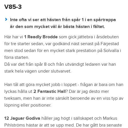
V85-3
Inte ofta vi ser att hästen från spår 1 i en spårtrappa
är den som mycket väl är bästa hästen i fältet.
Här har vi
1 Readly Brodde
som gick jättebra i årsdebuten
för tre starter sedan, var godkänd näst senast på Färjestad
men stod sedan för en mycket stark prestation på Solvalla i
förra starten.
Då var det från spår 8 och från utvändigt ledaren var han
stark hela vägen under slutvarvet.
Han tål att göra mycket jobb i loppet - frågan är bara om han
lyckas hålla ut
2 Fantastic Hall
? Där är jag desto mer
tveksam, men han är inte särskilt beroende av en viss typ av
löpning eller positioner.
12 Jaguar Godiva
håller jag högt i sällskapet och Markus
Pihlströms hästar är att se upp med. De har gått bra senaste