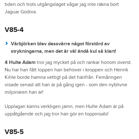
tiden och trots utgångsläget vågar jag inte räkna bort
Jaguar Godiva.
V85-4
Vårbjörken blev dessvärre något förstörd av
strykningarna, men det är väl ändå kul så klart!
4 Hulte Adam
tror jag mycket på och rankar honom överst.
Nu har han fått loppen han behöver i kroppen och Henrik
Kihle borde hamna vettigt på det härifrån. Femåringen
visade senast att han är på gång igen - som den nyblivne
miljonären han är!
Upplagan känns verkligen jämn, men Hulte Adam är på
uppåtgående och jag tror han gör en toppinsats!
V85-5