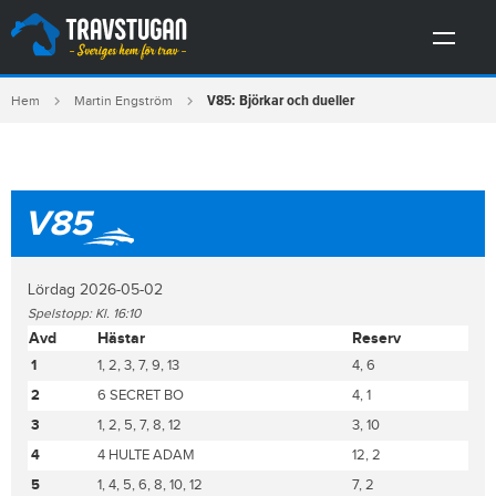
V85: Björkar och dueller
Hem
Martin Engström
V85
Lördag 2026-05-02
Spelstopp: Kl. 16:10
Avd
Hästar
Reserv
1
1, 2, 3, 7, 9, 13
4, 6
2
6 SECRET BO
4, 1
3
1, 2, 5, 7, 8, 12
3, 10
4
4 HULTE ADAM
12, 2
5
1, 4, 5, 6, 8, 10, 12
7, 2