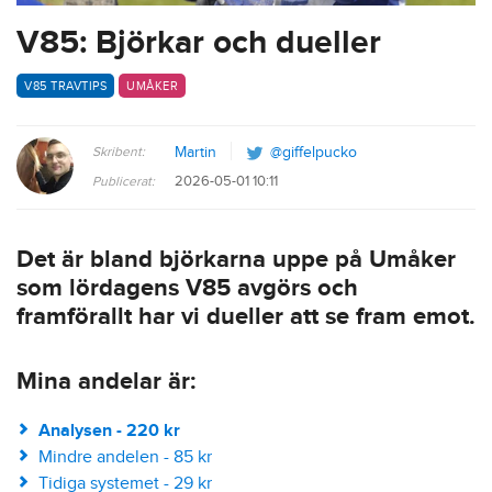
V85: Björkar och dueller
V85 TRAVTIPS
UMÅKER
Skribent:
Martin
@giffelpucko
2026-05-01 10:11
Publicerat:
Det är bland björkarna uppe på Umåker
som lördagens V85 avgörs och
framförallt har vi dueller att se fram emot.
Mina andelar är:
Analysen - 220 kr
Mindre andelen - 85 kr
Tidiga systemet - 29 kr