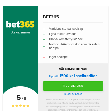
BET365
Världens största spelsajt
LÄS RECENSION
Egna fasta travodds
Bra välkomsterbjudande
Nytt och fräscht casino som de satsar
hårt på
Inget poolspel
VÄLKOMSTBONUS
1500 kr i spelkrediter
Upp till
TILL BET365
Ta del av bonus
5
/ 5
Minsta insats 50 kr och krav på 1x fastställt spel för att få
spelkrediterna. Minsta odds, spel och betalningsmetod
exkluderingar gäller. Utbetalningar exkluderar insatser i
spelkrediter. Tidsbegränsningar och villkor tillämpas.