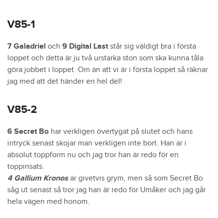
V85-1
7 Galadriel
och
9 Digital Last
står sig väldigt bra i första
loppet och detta är ju två urstarka ston som ska kunna tåla
göra jobbet i loppet. Om än att vi är i första loppet så räknar
jag med att det händer en hel del!
V85-2
6 Secret Bo
har verkligen övertygat på slutet och hans
intryck senast skojar man verkligen inte bort. Han är i
absolut toppform nu och jag tror han är redo för en
toppinsats.
4 Gallium Kronos
är givetvis grym, men så som Secret Bo
såg ut senast så tror jag han är redo för Umåker och jag går
hela vägen med honom.