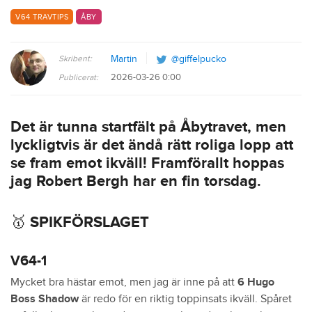
V64 TRAVTIPS
ÅBY
Skribent:
Martin
@giffelpucko
2026-03-26 0:00
Publicerat:
Det är tunna startfält på Åbytravet, men
lyckligtvis är det ändå rätt roliga lopp att
se fram emot ikväll! Framförallt hoppas
jag Robert Bergh har en fin torsdag.
🥇 SPIKFÖRSLAGET
V64-1
Mycket bra hästar emot, men jag är inne på att
6 Hugo
Boss Shadow
är redo för en riktig toppinsats ikväll. Spåret