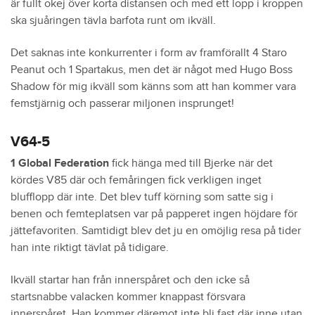
är fullt okej över korta distansen och med ett lopp i kroppen
ska sjuåringen tävla barfota runt om ikväll.
Det saknas inte konkurrenter i form av framförallt 4 Staro
Peanut och 1 Spartakus, men det är något med Hugo Boss
Shadow för mig ikväll som känns som att han kommer vara
femstjärnig och passerar miljonen insprunget!
V64-5
1 Global Federation
fick hänga med till Bjerke när det
kördes V85 där och femåringen fick verkligen inget
blufflopp där inte. Det blev tuff körning som satte sig i
benen och femteplatsen var på papperet ingen höjdare för
jättefavoriten. Samtidigt blev det ju en omöjlig resa på tider
han inte riktigt tävlat på tidigare.
Ikväll startar han från innerspåret och den icke så
startsnabbe valacken kommer knappast försvara
innerspåret. Han kommer däremot inte bli fast där inne utan