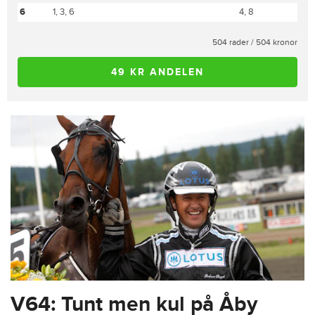
6
1, 3, 6
4, 8
504 rader / 504 kronor
49 KR ANDELEN
V64: Tunt men kul på Åby