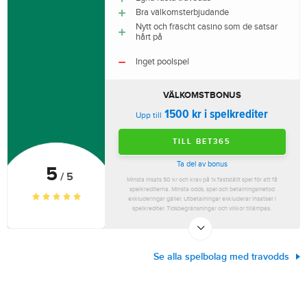
Bra välkomsterbjudande
Nytt och fräscht casino som de satsar
hårt på
Inget poolspel
VÄLKOMSTBONUS
1500 kr i spelkrediter
Upp till
TILL BET365
Ta del av bonus
5
/ 5
Minsta insats 50 kr och krav på 1x fastställt spel för att få
spelkrediterna. Minsta odds, spel och betalningsmetod
exkluderingar gäller. Utbetalningar exkluderar insatser i
spelkrediter. Tidsbegränsningar och villkor tillämpas.
Se alla spelbolag med travodds