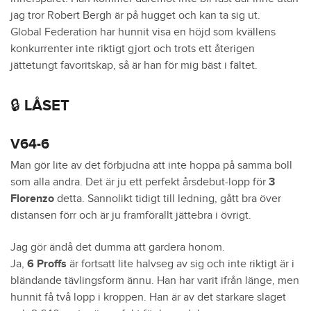
jag tror Robert Bergh är på hugget och kan ta sig ut.
Global Federation har hunnit visa en höjd som kvällens
konkurrenter inte riktigt gjort och trots ett återigen
jättetungt favoritskap, så är han för mig bäst i fältet.
🔒 LÅSET
V64-6
Man gör lite av det förbjudna att inte hoppa på samma boll
som alla andra. Det är ju ett perfekt årsdebut-lopp för
3
Florenzo
detta. Sannolikt tidigt till ledning, gått bra över
distansen förr och är ju framförallt jättebra i övrigt.
Jag gör ändå det dumma att gardera honom.
Ja,
6 Proffs
är fortsatt lite halvseg av sig och inte riktigt är i
bländande tävlingsform ännu. Han har varit ifrån länge, men
hunnit få två lopp i kroppen. Han är av det starkare slaget