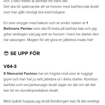
och 2 640 meter är perfekt för hans del.
Det ska bli spännande att se honom med barfota bak ikväll
som han gått otroligt bra med tidigare.
En som smyger med bakom och är under radarn är
1
Bellmans Painter
som ska få testa på barfota bak och jag
gillar verkligen vad jag sett av honom i hans tre starter den
här säsongen. Mogen för att göra en jättebra insats här!
😎 SE UPP FÖR
V64-3
8 Memorial Fashion
har en högsta nivå som är ruggigt
grym och han har ju sett jättebra ut i årets starter. Kombon
barfota runt om/jänkarvagn ikväll säger en del om att det
kan bli en dunderprestation ikväll.
Med spåret hoppas jag ändå femåringen kan få det svettigt