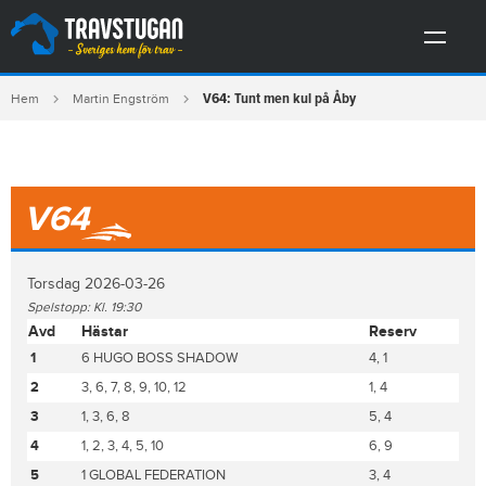
V64: Tunt men kul på Åby
Hem
Martin Engström
V64
Torsdag 2026-03-26
Spelstopp: Kl. 19:30
Avd
Hästar
Reserv
1
6 HUGO BOSS SHADOW
4, 1
2
3, 6, 7, 8, 9, 10, 12
1, 4
3
1, 3, 6, 8
5, 4
4
1, 2, 3, 4, 5, 10
6, 9
5
1 GLOBAL FEDERATION
3, 4