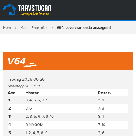
V64: Levererar första årssegern!
Hem
Martin Engström
V64
Fredag 2026-06-26
Spelstopp: Kl. 19:30
Avd
Hästar
Reserv
1
3, 4, 5, 6, 8, 9
11, 1
2
3, 6
7, 8
3
2, 3, 5, 6, 7, 9, 10
8, 1
4
6 NAGOIA
7, 10
5
1, 2, 4, 5, 8, 9
3, 6