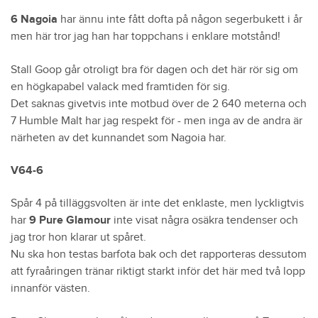
6 Nagoia
har ännu inte fått dofta på någon segerbukett i år
men här tror jag han har toppchans i enklare motstånd!
Stall Goop går otroligt bra för dagen och det här rör sig om
en högkapabel valack med framtiden för sig.
Det saknas givetvis inte motbud över de 2 640 meterna och
7 Humble Malt har jag respekt för - men inga av de andra är
närheten av det kunnandet som Nagoia har.
V6
4-6
Spår 4 på tilläggsvolten är inte det enklaste, men lyckligtvis
har
9 Pure Glamour
inte visat några osäkra tendenser och
jag tror hon klarar ut spåret.
Nu ska hon testas barfota bak och det rapporteras dessutom
att fyraåringen tränar riktigt starkt inför det här med två lopp
innanför västen.