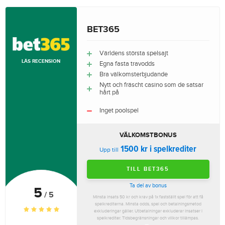
BET365
Världens största spelsajt
LÄS RECENSION
Egna fasta travodds
Bra välkomsterbjudande
Nytt och fräscht casino som de satsar
hårt på
Inget poolspel
VÄLKOMSTBONUS
1500 kr i spelkrediter
Upp till
TILL BET365
Ta del av bonus
5
/ 5
Minsta insats 50 kr och krav på 1x fastställt spel för att få
spelkrediterna. Minsta odds, spel och betalningsmetod
exkluderingar gäller. Utbetalningar exkluderar insatser i
spelkrediter. Tidsbegränsningar och villkor tillämpas.