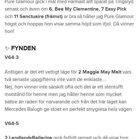
Pure Glamour gick i mål med närmast allt sparat på Tingsryd
senast och även om
6, Bee My Clementine, 7 Easy Pick
och
11 Sanctuaire (främst)
är bra så håller jag Pure Glamour
högst och hoppas hon visar samma höjd som ifjol. Då vinner
hon!
✨ FYNDEN
V64
-
3
Äntligen är det ett vettigt läge för
2 Maggie May Malt
vars
två senaste uppgifterna inte varit de enklaste...
Nej, hon vinner inte särskilt ofta och det är ett stentufft
motstånd för henne men jag håller henne som mycket
bättre än raden för närvarande och från det här läget kan
Mercedes Balogh ge stoet en perfekt smygresa hela vägen.
V64-5
2 LandlandsBallerina
gick felfritt senast och då visar hon