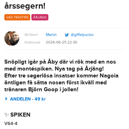
årssegern!
V64 TRAVTIPS
ÅRJÄNG
Skribent:
Martin
@giffelpucko
2026-06-25 22:30
Publicerat:
Snöpligt igår på Åby där vi rök med en nos
med montéspiken. Nya tag på Årjäng!
Efter tre segerlösa insatser kommer Nagoia
äntligen få sätta nosen först ikväll med
tränaren Björn Goop i jollen!
ANDELEN - 49 kr
✨ SPIKEN
V64-4