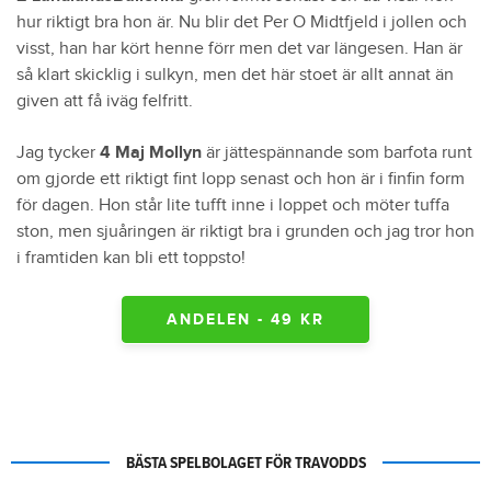
hur riktigt bra hon är. Nu blir det Per O Midtfjeld i jollen och
visst, han har kört henne förr men det var längesen. Han är
så klart skicklig i sulkyn, men det här stoet är allt annat än
given att få iväg felfritt.
Jag tycker
4 Maj Mollyn
är jättespännande som barfota runt
om gjorde ett riktigt fint lopp senast och hon är i finfin form
för dagen. Hon står lite tufft inne i loppet och möter tuffa
ston, men sjuåringen är riktigt bra i grunden och jag tror hon
i framtiden kan bli ett toppsto!
ANDELEN - 49 KR
BÄSTA SPELBOLAGET FÖR TRAVODDS