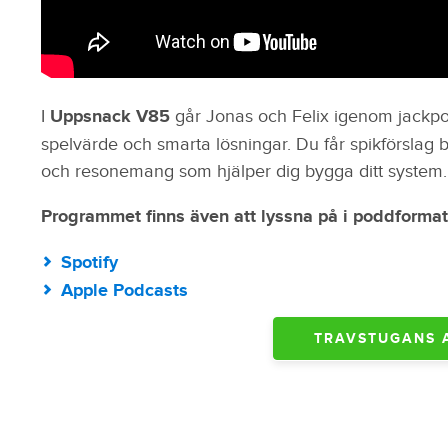
I
Uppsnack V85
går Jonas och Felix igenom jack
spelvärde och smarta lösningar. Du får spikförslag b
och resonemang som hjälper dig bygga ditt system.
Programmet finns även att lyssna på i poddformat
Spotify
Apple Podcasts
TRAVSTUGANS 