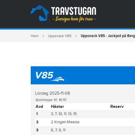
Uppsnack V85 - Jackpot på Berg
Hem
Uppsnack V85
V85
Lördag 2025-11-08
Spelstopp: Kl. 16:10
Avd
Hästar
Reserv
1
3, 7, 10, 11, 13, 15
2
2 Kingen Mearas
3
6, 7, 9, 11