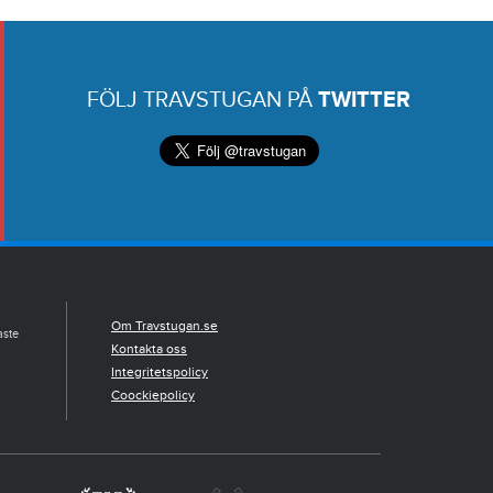
FÖLJ TRAVSTUGAN PÅ
TWITTER
Om Travstugan.se
aste
Kontakta oss
Integritetspolicy
Coockiepolicy