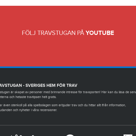
FÖLJ TRAVSTUGAN PÅ
YOUTUBE
AVSTUGAN - SVERIGES HEM FÖR TRAV
stugan är skapat av personer med brinnande intresse för travsporten! Här kan du läsa de sen
terna och hetaste travtipsen helt gratis.
ar även stenkoll på alla spelbolagen som erbjuder trav och du hittar allt ifrån information,
udanden och nyheter i våra recensioner.