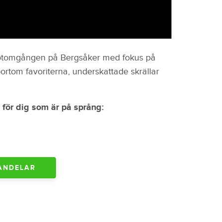
potomgången på Bergsåker med fokus på
ortom favoriterna, underskattade skrällar
 för dig som är på språng:
ANDELAR