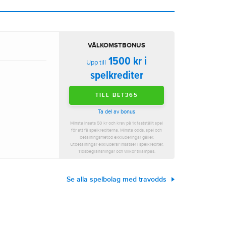
VÄLKOMSTBONUS
1500 kr i
Upp till
spelkrediter
TILL BET365
Ta del av bonus
Minsta insats 50 kr och krav på 1x fastställt spel
för att få spelkrediterna. Minsta odds, spel och
betalningsmetod exkluderingar gäller.
Utbetalningar exkluderar insatser i spelkrediter.
Tidsbegränsningar och villkor tillämpas.
Se alla spelbolag med travodds