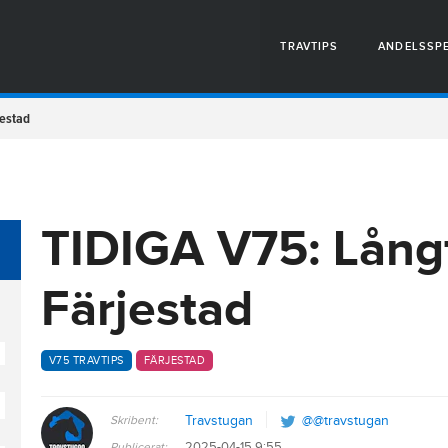
TRAVTIPS
ANDELSSP
jestad
TIDIGA V75: Lång
Färjestad
V75 TRAVTIPS
FÄRJESTAD
Skribent:
Travstugan
@@travstugan
2025-04-15 9:55
Publicerat: