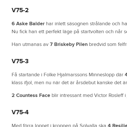
V75-2
6 Aske Balder
har inlett säsognen strålande och han
Nu fick han ett perfekt läge på startvolten och når
Han utmanas av
7 Briskeby Pilen
bredvid som felf
V75-3
Få startande i Folke Hjalmarssons Minneslopp där
klass ifjol, men nu när det är årsdebut kanske det är
2 Countess Face
blir intressant med Victor Rosleff 
V75-4
Med förra loppet i kroppen på Solvalla ska
4 Resili