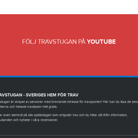
FÖLJ TRAVSTUGAN PÅ
YOUTUBE
AVSTUGAN - SVERIGES HEM FÖR TRAV
stugan är skapat av personer med brinnande intresse för travsporten! Här kan du läsa de sen
terna och hetaste travtipsen helt gratis.
ar även stenkoll på alla spelbolagen som erbjuder trav och du hittar allt ifrån information,
udanden och nyheter i våra recensioner.