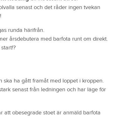
olvalla senast och det råder ingen tvekan
!
gas runda härifrån.
mer årsdebutera med barfota runt om direkt.
start!?
h ska ha gått framåt med loppet i kroppen.
t stark senast från ledningen och har läge för
rar att obesegrade stoet är anmäld barfota