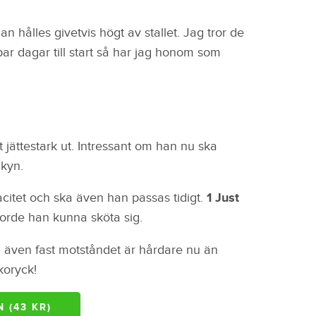
an hålles givetvis högt av stallet. Jag tror de
par dagar till start så har jag honom som
t jättestark ut. Intressant om han nu ska
lkyn.
itet och ska även han passas tidigt.
1 Just
 borde han kunna sköta sig.
ch även fast motståndet är hårdare nu än
skoryck!
 (43 KR)