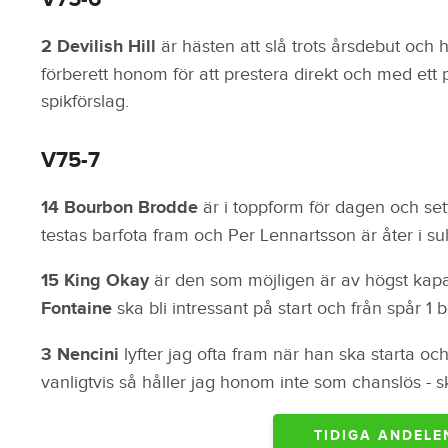
2 Devilish Hill
är hästen att slå trots årsdebut och h
förberett honom för att prestera direkt och med ett 
spikförslag.
V75-7
14 Bourbon Brodde
är i toppform för dagen och set
testas barfota fram och Per Lennartsson är åter i su
15 King Okay
är den som möjligen är av högst kapac
Fontaine
ska bli intressant på start och från spår 1
3 Nencini
lyfter jag ofta fram när han ska starta o
vanligtvis så håller jag honom inte som chanslös - 
TIDIGA ANDELEN