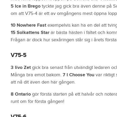
5 Ice in Brego
tyckte jag gick bra även denne på S
om att V75-4 är ett av omgångens mest öppna lopp
10 Nowhere Fast
exempelvis kan ha en del att tvin
15 Solkattens Star
är bästa hästen i fältet och kom
Frågan är dock hur sexåringen står sig i årets första 
V75-5
3 Iivo Zet
gick bra senast från utvändigt ledaren oc
Många bra emot bakom.
7 I Choose You
var riktig
att nå dit även den här gången.
8 Ontario
gör första starten på ett halvår och note
runt om för första gången!
V75-6