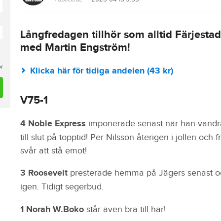
Långfredagen tillhör som alltid Färjesta
med Martin Engström!
or
Klicka här för tidiga andelen (43 kr)
V75-1
4 Noble Express
imponerade senast när han vandra
till slut på topptid! Per Nilsson återigen i jollen oc
svår att stå emot!
3 Roosevelt
presterade hemma på Jägers senast oc
igen. Tidigt segerbud.
1 Norah W.Boko
står även bra till här!