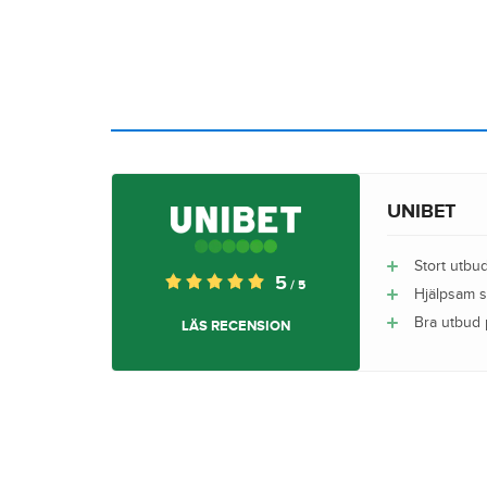
UNIBET
Stort utbu
5
/ 5
Hjälpsam 
Bra utbud 
LÄS RECENSION