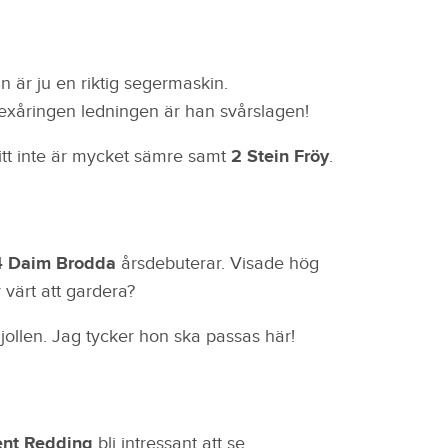
 är ju en riktig segermaskin.
 sexåringen ledningen är han svårslagen!
ritt inte är mycket sämre samt
2 Stein Fröy
.
4 Daim Brodda
årsdebuterar. Visade hög
 värt att gardera?
i jollen. Jag tycker hon ska passas här!
ent Redding
bli intressant att se.