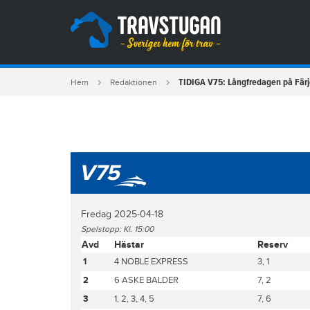
TIDIGA V75: Långfredagen på Fär
Hem
Redaktionen
V75
Fredag 2025-04-18
Spelstopp: Kl. 15:00
Avd
Hästar
Reserv
1
4 NOBLE EXPRESS
3, 1
2
6 ASKE BALDER
7, 2
3
1, 2, 3, 4, 5
7, 6