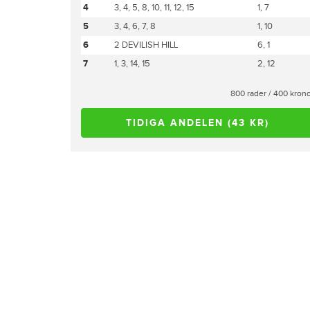
4
3, 4, 5, 8, 10, 11, 12, 15
1, 7
5
3, 4, 6, 7, 8
1, 10
6
2 DEVILISH HILL
6, 1
7
1, 3, 14, 15
2, 12
800 rader / 400 kron
TIDIGA ANDELEN (43 KR)