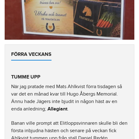
FÖRRA VECKANS
TUMME UPP
När jag pratade med Mats Ahlkvist förra tisdagen så
var det en månad kvar till Hugo Åbergs Memorial.
Ännu hade Jägers inte bjudit in någon häst av en
enda anledning;
Allegiant
.
Banan ville prompt att Elitloppsvinnaren skulle bli den
första inbjudna hästen och senare på veckan fick
Ahlkvist tummen upp från stall Daniel Redén.