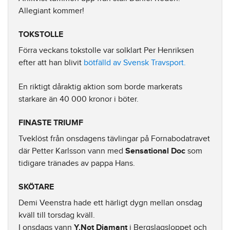
Allegiant kommer!
TOKSTOLLE
Förra veckans tokstolle var solklart Per Henriksen
efter att han blivit
bötfälld av Svensk Travsport.
En riktigt dåraktig aktion som borde markerats
starkare än 40 000 kronor i böter.
FINASTE TRIUMF
Tveklöst från onsdagens tävlingar på Fornabodatravet
där Petter Karlsson vann med
Sensational Doc
som
tidigare tränades av pappa Hans.
SKÖTARE
Demi Veenstra hade ett härligt dygn mellan onsdag
kväll till torsdag kväll.
I onsdags vann
Y.Not Diamant
i Bergslagsloppet och