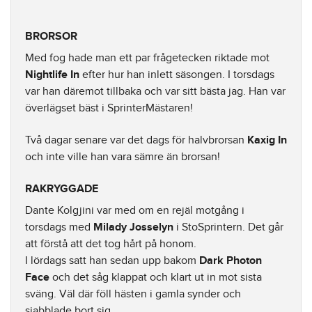
BRORSOR
Med fog hade man ett par frågetecken riktade mot
Nightlife In
efter hur han inlett säsongen. I torsdags
var han däremot tillbaka och var sitt bästa jag. Han var
överlägset bäst i SprinterMästaren!
Två dagar senare var det dags för halvbrorsan
Kaxig In
och inte ville han vara sämre än brorsan!
RAKRYGGADE
Dante Kolgjini var med om en rejäl motgång i
torsdags med
Milady Josselyn
i StoSprintern. Det går
att förstå att det tog hårt på honom.
I lördags satt han sedan upp bakom
Dark Photon
Face
och det såg klappat och klart ut in mot sista
sväng. Väl där föll hästen i gamla synder och
sjabblade bort sig.