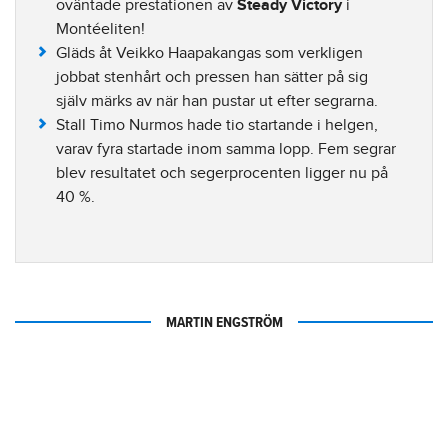
oväntade prestationen av
Steady Victory
i
Montéeliten!
Gläds åt Veikko Haapakangas som verkligen
jobbat stenhårt och pressen han sätter på sig
själv märks av när han pustar ut efter segrarna.
Stall Timo Nurmos hade tio startande i helgen,
varav fyra startade inom samma lopp. Fem segrar
blev resultatet och segerprocenten ligger nu på
40 %.
MARTIN ENGSTRÖM