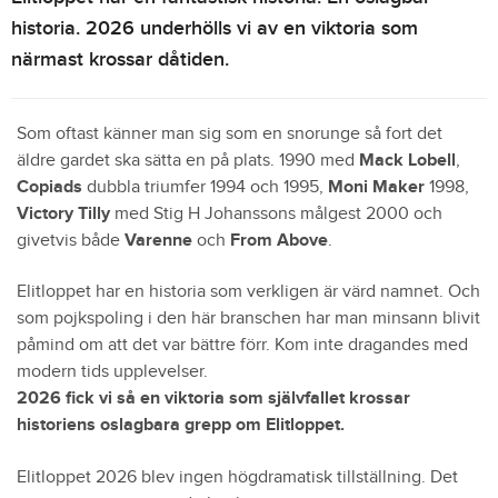
historia. 2026 underhölls vi av en viktoria som
närmast krossar dåtiden.
Som oftast känner man sig som en snorunge så fort det
äldre gardet ska sätta en på plats. 1990 med
Mack Lobell
,
Copiads
dubbla triumfer 1994 och 1995,
Moni Maker
1998,
Victory Tilly
med Stig H Johanssons målgest 2000 och
givetvis både
Varenne
och
From Above
.
Elitloppet har en historia som verkligen är värd namnet. Och
som pojkspoling i den här branschen har man minsann blivit
påmind om att det var bättre förr. Kom inte dragandes med
modern tids upplevelser.
2026 fick vi så en viktoria som självfallet krossar
historiens oslagbara grepp om Elitloppet.
Elitloppet 2026 blev ingen högdramatisk tillställning. Det