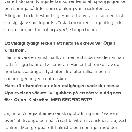
var ett sto som tvingade konkurrenterna att spränga gränser
och springa på tider som de aldrig varit närheten av.
Allegiant hade bestämt sig. Som ett envist sto som endast
ser sig själv som loppets värsta konkurrent. Ingenting fick
stoppa henne. Ingenting
kunde
stoppa henne.
Ett väldigt tydligt tecken att historia skrevs var Örjan
Kihlström.
Han må vara en artist i sulkyn, men vid sidan av den är han
rätt så... grå framför tv-kameran. Han är helt enkelt av det
norrländska draget. Tystlåten, lite återhållsam och är
sannerligen ingen citatmaskin.
Hans rörelsemönster efter målgången sade det mesta.
Upplevelsen väckte liv i gubben på ett sätt vi aldrig sett
förr. Örjan. Kihlström. MED SEGERGEST!?
Ja, nu är Allegiant amerikansk uppfödning som "värvats
över" till Sverige och på så sätt blivit en svenskhäst. Ja, vad
fanken. Man greppar ett halmstrå och springer med den.