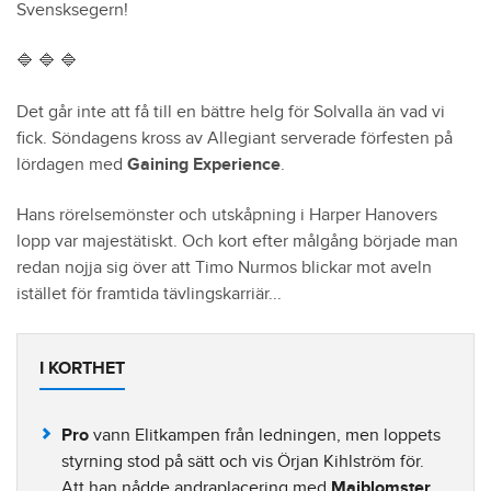
Svensksegern!
🔷 🔷 🔷
Det går inte att få till en bättre helg för Solvalla än vad vi
fick. Söndagens kross av Allegiant serverade förfesten på
lördagen med
Gaining Experience
.
Hans rörelsemönster och utskåpning i Harper Hanovers
lopp var majestätiskt. Och kort efter målgång började man
redan nojja sig över att Timo Nurmos blickar mot aveln
istället för framtida tävlingskarriär...
I KORTHET
Pro
vann Elitkampen från ledningen, men loppets
styrning stod på sätt och vis Örjan Kihlström för.
Att han nådde andraplacering med
Majblomster