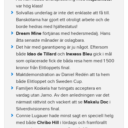
var hög klass!
Solvallas underlag är inte det enklaste att få till.
Banskötarna har gjort ett otroligt arbete och de
borde hedras med hjältestatus!
Dream Mine
förtjänas med hedersmedalj. Hans
åtta senaste månader är oslagbara.
Det här med garantipeng är ju något. Eftersom
både
Idao de Tillard
och
Inexess Bleu
gick i mål
som oplacerade fick de båda resa hem med 1 500
kronor från Elitloppets final.
Maktdemonstration av Daniel Redén att ta hem
både Elitloppet och Sweden Cup.
Familjen Koskela har tvingats acceptera en
vardag utan Jarno. Av den anledningen var det
närmast rättvist och vackert att se
Makalu Doc
i
Silverdivisionens final.
Connie Lugauer hade minst sagt en speciell helg
med både
Chribo Hill
i lördags och framförallt