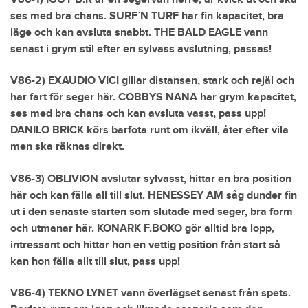
ses med bra chans. SURF`N TURF har fin kapacitet, bra
läge och kan avsluta snabbt. THE BALD EAGLE vann
senast i grym stil efter en sylvass avslutning, passas!
V86-2) EXAUDIO VICI gillar distansen, stark och rejäl och
har fart för seger här. COBBYS NANA har grym kapacitet,
ses med bra chans och kan avsluta vasst, pass upp!
DANILO BRICK körs barfota runt om ikväll, åter efter vila
men ska räknas direkt.
V86-3) OBLIVION avslutar sylvasst, hittar en bra position
här och kan fälla all till slut. HENESSEY AM såg dunder fin
ut i den senaste starten som slutade med seger, bra form
och utmanar här. KONARK F.BOKO gör alltid bra lopp,
intressant och hittar hon en vettig position från start så
kan hon fälla allt till slut, pass upp!
V86-4) TEKNO LYNET vann överlägset senast från spets.