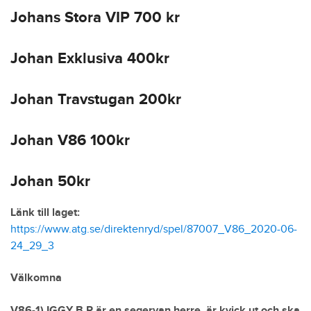
Johans Stora VIP 700 kr
Johan Exklusiva 400kr
Johan Travstugan 200kr
Johan V86 100kr
Johan 50kr
Länk till laget:
https://www.atg.se/direktenryd/spel/87007_V86_2020-06-
24_29_3
Välkomna
V86-1) IGGY B.R är en segervan herre, är kvick ut och ska