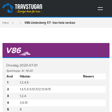
V86 Lindesberg 1/7- trav hela veckan
Hem
V86
Onsdag 2020-07-01
Spelstopp: Kl. 19:20
Avd
Hästar
Reserv
1
1,2,4,5
2
1,4,5,8,9,10,11,12,13,14,15
3
1,2,4
4
3,6,15
5
8