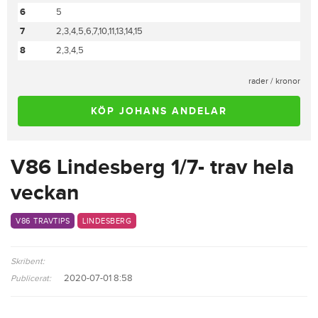
6
5
7
2,3,4,5,6,7,10,11,13,14,15
8
2,3,4,5
rader / kronor
KÖP JOHANS ANDELAR
V86 Lindesberg 1/7- trav hela
veckan
V86 TRAVTIPS
LINDESBERG
Skribent:
2020-07-01 8:58
Publicerat: