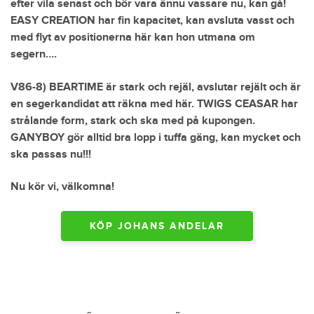
efter vila senast och bör vara ännu vassare nu, kan gå!
EASY CREATION har fin kapacitet, kan avsluta vasst och
med flyt av positionerna här kan hon utmana om
segern….
V86-8) BEARTIME är stark och rejäl, avslutar rejält och är
en segerkandidat att räkna med här. TWIGS CEASAR har
strålande form, stark och ska med på kupongen.
GANYBOY gör alltid bra lopp i tuffa gäng, kan mycket och
ska passas nu!!!
Nu kör vi, välkomna!
KÖP JOHANS ANDELAR