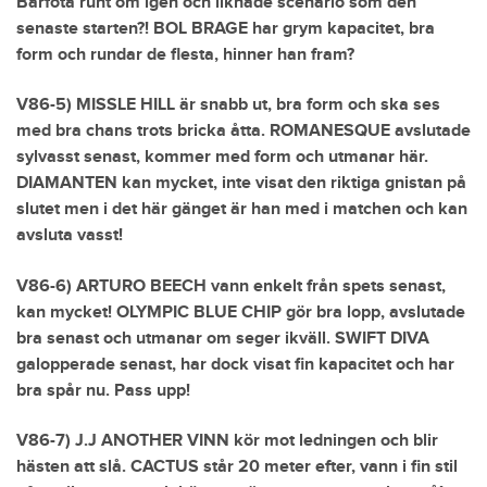
Barfota runt om igen och liknade scenario som den
senaste starten?! BOL BRAGE har grym kapacitet, bra
form och rundar de flesta, hinner han fram?
V86-5) MISSLE HILL är snabb ut, bra form och ska ses
med bra chans trots bricka åtta. ROMANESQUE avslutade
sylvasst senast, kommer med form och utmanar här.
DIAMANTEN kan mycket, inte visat den riktiga gnistan på
slutet men i det här gänget är han med i matchen och kan
avsluta vasst!
V86-6) ARTURO BEECH vann enkelt från spets senast,
kan mycket! OLYMPIC BLUE CHIP gör bra lopp, avslutade
bra senast och utmanar om seger ikväll. SWIFT DIVA
galopperade senast, har dock visat fin kapacitet och har
bra spår nu. Pass upp!
V86-7) J.J ANOTHER VINN kör mot ledningen och blir
hästen att slå. CACTUS står 20 meter efter, vann i fin stil