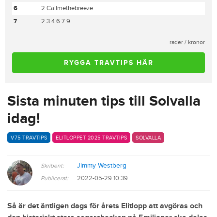
6
2 Callmethebreeze
7
2 3 4 6 7 9
rader / kronor
RYGGA TRAVTIPS HÄR
Sista minuten tips till Solvalla
idag!
V75 TRAVTIPS
ELITLOPPET 2025 TRAVTIPS
SOLVALLA
Jimmy Westberg
Skribent:
2022-05-29 10:39
Publicerat:
Så är det äntligen dags för årets Elitlopp att avgöras och