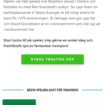
Hästen var hårt spelad mot Stoeliten senast i Örebro och
förstärks nu med Åke Svanstedt i sulkyn. Se upp! Även en
barfotadansande 6 Tattoo Avenger är ett roligt streck till
bara 5% i V75-avslutningen. Är lärlingar som gör upp här
och David Grundmann är en rutinerad herre som står sig väl
i konkurrensen här.
Stort lycka till på spelet, köp gärna en andel idag och
framförallt njut av fantastisk travsport!
RYGGA TRAVTIPS HÄR
BÄSTA SPELBOLAGET FÖR TRAVODDS