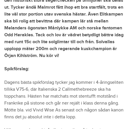
den historiskt stora segerchecken på 5miljoner ska delas
ut. Tycker ändå Malmrot fått ihop ett bra startfält, trots en
lite väl stor portion utav svenska hästar. Även Elitkampen
ska bli rolig att bevittna där kampen lär stå mellan
Melanders ögonsten Månlykke AM och norske fantomen
Odd Herakles. Tack och lov är vädret betydligt bättre idag
med runt 15c och lite solglimtar till och från. Solvallas
upplopp mäter 200m och regerande kuskchampion är
Örjan Kihlström. Nu kör vi!
Spikförslag:
Dagens bästa spikförslag tycker jag kommer i 4-åringseliten
tillika V75-6, där Italienska 2 Callmethebreeze ska ha
toppchans. Hästen har matchats mot stentufft motstånd i
Frankrike på sistone och går ner rejält i klass denna gång.
Mötte bla. vid Vivid Wise As senast och någon sådan kanon
finns det ju absolut inte i detta lopp.