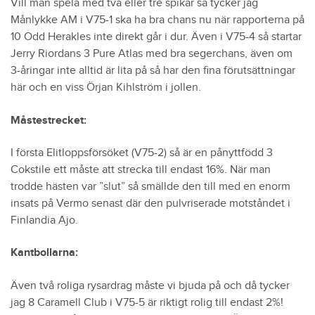
Vill man spela med två eller tre spikar så tycker jag
Månlykke AM i V75-1 ska ha bra chans nu när rapporterna på
10 Odd Herakles inte direkt går i dur. Även i V75-4 så startar
Jerry Riordans 3 Pure Atlas med bra segerchans, även om
3-åringar inte alltid är lita på så har den fina förutsättningar
här och en viss Örjan Kihlström i jollen.
Måstestrecket:
I första Elitloppsförsöket (V75-2) så är en pånyttfödd 3
Cokstile ett måste att strecka till endast 16%. När man
trodde hästen var ”slut” så smällde den till med en enorm
insats på Vermo senast där den pulvriserade motståndet i
Finlandia Ajo.
Kantbollarna:
Även två roliga rysardrag måste vi bjuda på och då tycker
jag 8 Caramell Club i V75-5 är riktigt rolig till endast 2%!