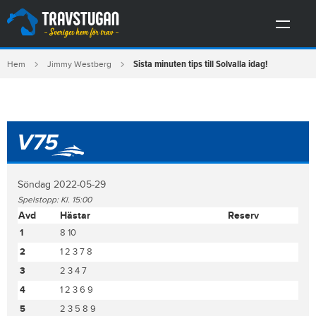
Sista minuten tips till Solvalla idag!
Hem
Jimmy Westberg
V75
Söndag 2022-05-29
Spelstopp: Kl. 15:00
Avd
Hästar
Reserv
1
8 10
2
1 2 3 7 8
3
2 3 4 7
4
1 2 3 6 9
5
2 3 5 8 9