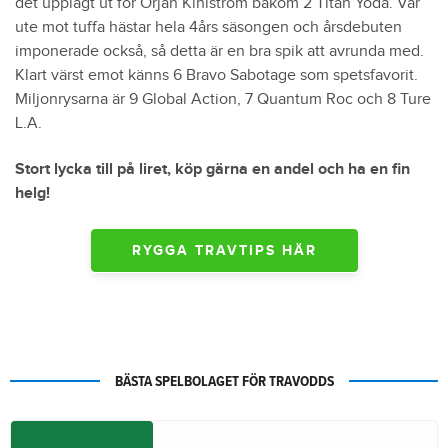
det upplagt ut för Örjan Kihlström bakom 2 Titan Yoda. Var
ute mot tuffa hästar hela 4års säsongen och årsdebuten
imponerade också, så detta är en bra spik att avrunda med.
Klart värst emot känns 6 Bravo Sabotage som spetsfavorit.
Miljonrysarna är 9 Global Action, 7 Quantum Roc och 8 Ture
L.A.
Stort lycka till på liret, köp gärna en andel och ha en fin
helg!
RYGGA TRAVTIPS HÄR
BÄSTA SPELBOLAGET FÖR TRAVODDS