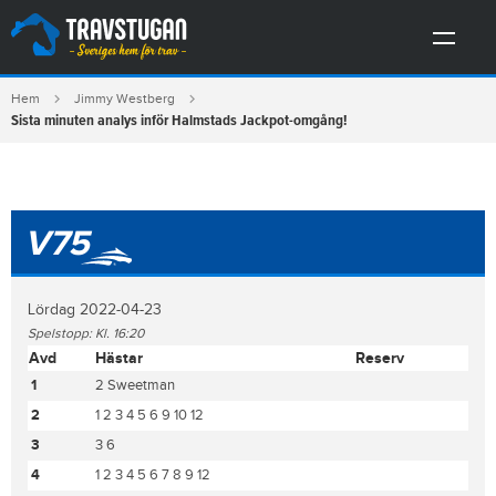
Hem
Jimmy Westberg
Sista minuten analys inför Halmstads Jackpot-omgång!
V75
Lördag 2022-04-23
Spelstopp: Kl. 16:20
Avd
Hästar
Reserv
1
2 Sweetman
2
1 2 3 4 5 6 9 10 12
3
3 6
4
1 2 3 4 5 6 7 8 9 12