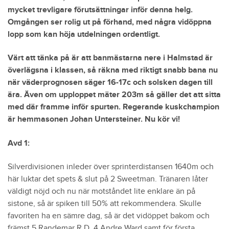
mycket trevligare förutsättningar inför denna helg.
Omgången ser rolig ut på förhand, med några vidöppna
lopp som kan höja utdelningen ordentligt.
Värt att tänka på är att banmästarna nere i Halmstad är
överlägsna i klassen, så räkna med riktigt snabb bana nu
när väderprognosen säger 16-17c och solsken dagen till
ära. Även om upploppet mäter 203m så gäller det att sitta
med där framme inför spurten. Regerande kuskchampion
är hemmasonen Johan Untersteiner. Nu kör vi!
Avd 1:
Silverdivisionen inleder över sprinterdistansen 1640m och
här luktar det spets & slut på 2 Sweetman. Tränaren låter
väldigt nöjd och nu när motståndet lite enklare än på
sistone, så är spiken till 50% att rekommendera. Skulle
favoriten ha en sämre dag, så är det vidöppet bakom och
främst 5 Randemar R.D, 4 Andre Ward samt för första