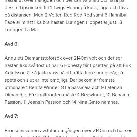
hästar ut över mängden och det kan vara lätt och låsa på
dessa. Tipsnicken till 1 Twigs Honor på kusk, läge och trivs
på distansen. Men 2 Velten Red Red Red samt 6 Hannibal
Face är minst lika bra hästar. Luringen i loppet är just…3
Luringen La Ma.
Avd 6:
Ännu ett Diamantstoförsök över 2140m volt och det ser
nästan lika svårlöst ut här. 6 Honesty får tipsettan på att Erik
Adielsson är så jäkla vass på att träffa från springspår, så
spets och slut är inte omöjligt. Där bakom är främsta
utmanare 1 Benita Winner, 8 La Sassicaia och 9 Laferrari
Dimanche. På skrällfronten måste 4 Beawinner, 10 Bahama
Passion, 11 Jeans´n Passion och 14 Nina Ginto nämnas.
Avd 7:
Bronsdivisionen avslutar omgången över 2140m och här ser