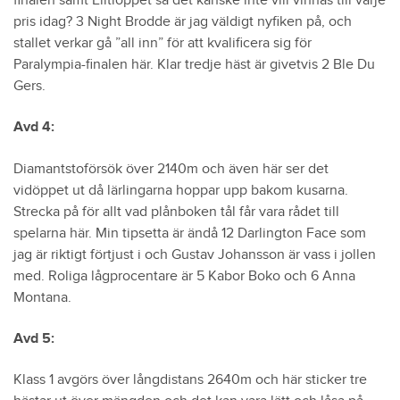
finalen samt Elitloppet så det kanske inte vill vinnas till varje
pris idag? 3 Night Brodde är jag väldigt nyfiken på, och
stallet verkar gå ”all inn” för att kvalificera sig för
Paralympia-finalen här. Klar tredje häst är givetvis 2 Ble Du
Gers.
Avd 4:
Diamantstoförsök över 2140m och även här ser det
vidöppet ut då lärlingarna hoppar upp bakom kusarna.
Strecka på för allt vad plånboken tål får vara rådet till
spelarna här. Min tipsetta är ändå 12 Darlington Face som
jag är riktigt förtjust i och Gustav Johansson är vass i jollen
med. Roliga lågprocentare är 5 Kabor Boko och 6 Anna
Montana.
Avd 5:
Klass 1 avgörs över långdistans 2640m och här sticker tre