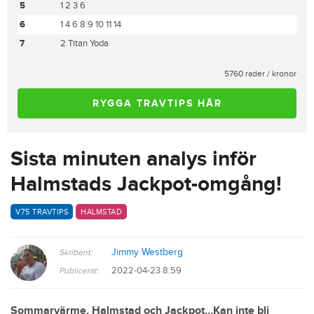
5
1 2 3 6
6
1 4 6 8 9 10 11 14
7
2 Titan Yoda
5760 rader / kronor
RYGGA TRAVTIPS HÄR
Sista minuten analys inför
Halmstads Jackpot-omgång!
V75 TRAVTIPS
HALMSTAD
Jimmy Westberg
Skribent:
2022-04-23 8:59
Publicerat:
Sommarvärme, Halmstad och Jackpot…Kan inte bli