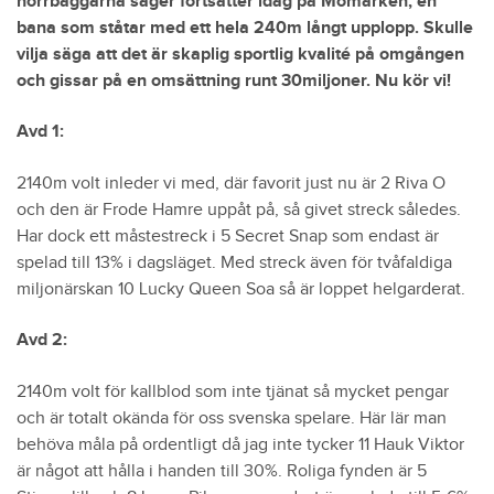
norrbaggarna säger fortsätter idag på Momarken, en
bana som ståtar med ett hela 240m långt upplopp. Skulle
vilja säga att det är skaplig sportlig kvalité på omgången
och gissar på en omsättning runt 30miljoner. Nu kör vi!
Avd 1:
2140m volt inleder vi med, där favorit just nu är 2 Riva O
och den är Frode Hamre uppåt på, så givet streck således.
Har dock ett måstestreck i 5 Secret Snap som endast är
spelad till 13% i dagsläget. Med streck även för tvåfaldiga
miljonärskan 10 Lucky Queen Soa så är loppet helgarderat.
Avd 2:
2140m volt för kallblod som inte tjänat så mycket pengar
och är totalt okända för oss svenska spelare. Här lär man
behöva måla på ordentligt då jag inte tycker 11 Hauk Viktor
är något att hålla i handen till 30%. Roliga fynden är 5