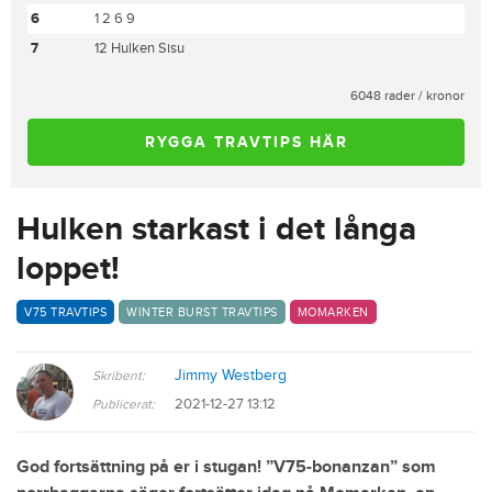
6
1 2 6 9
7
12 Hulken Sisu
6048 rader / kronor
RYGGA TRAVTIPS HÄR
Hulken starkast i det långa
loppet!
V75 TRAVTIPS
WINTER BURST TRAVTIPS
MOMARKEN
Jimmy Westberg
Skribent:
2021-12-27 13:12
Publicerat:
God fortsättning på er i stugan! ”V75-bonanzan” som