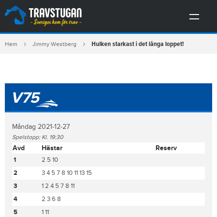
Hulken starkast i det långa loppet!
Hem
Jimmy Westberg
V75
Måndag 2021-12-27
Spelstopp: Kl. 19:30
Avd
Hästar
Reserv
1
2 5 10
2
3 4 5 7 8 10 11 13 15
3
1 2 4 5 7 8 11
4
2 3 6 8
5
1 11