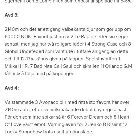
Stjernelill och 8 Lome Pilen som endast är spelade till 5-6%.
Avd 3:
2140m och det är ett gäng välbekanta djur som gör upp om
60000 NOK. Favorit just nu är 2 Le Rapide efter sin seger
senast, men jag har två roligare idéer i 4 Strong Case och 8
Global Undefeded som varit ute i tuffare än gäng än detta
och till 12-13% känns givna på lappen. Spetsfavoriten 1
Mikkel H.R, 7 Bad Nite Call Saul och skrällen 11 Orlando G.M
får också följa med på kupongen.
Avd 4:
Välstammade 3 Avonaco blir med rätta storfavorit här över
2140m auto, efter sin välsmakande debut i ny regi senast.
För den som inte spikar så är 6 Forever Dream och 8 Heart
Of Love värst emot. Varning även för 2 Jeriko B.R samt 12
Lucky Strongbow trots uselt utgångsläge.