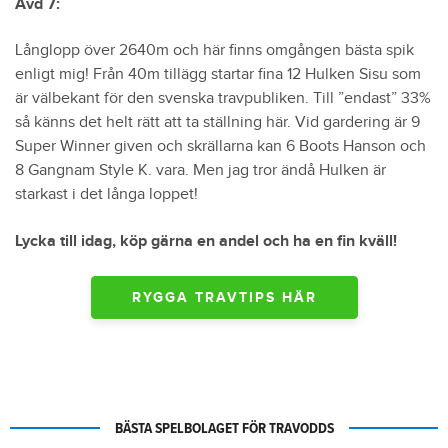
Avd 7:
Långlopp över 2640m och här finns omgången bästa spik
enligt mig! Från 40m tillägg startar fina 12 Hulken Sisu som
är välbekant för den svenska travpubliken. Till ”endast” 33%
så känns det helt rätt att ta ställning här. Vid gardering är 9
Super Winner given och skrällarna kan 6 Boots Hanson och
8 Gangnam Style K. vara. Men jag tror ändå Hulken är
starkast i det långa loppet!
Lycka till idag, köp gärna en andel och ha en fin kväll!
RYGGA TRAVTIPS HÄR
BÄSTA SPELBOLAGET FÖR TRAVODDS