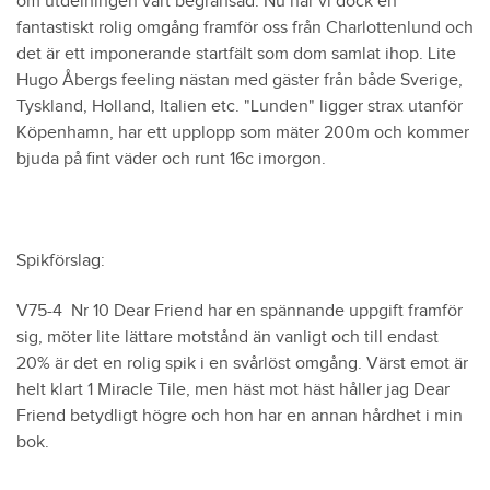
om utdelningen vart begränsad. Nu har vi dock en
fantastiskt rolig omgång framför oss från Charlottenlund och
det är ett imponerande startfält som dom samlat ihop. Lite
Hugo Åbergs feeling nästan med gäster från både Sverige,
Tyskland, Holland, Italien etc. "Lunden" ligger strax utanför
Köpenhamn, har ett upplopp som mäter 200m och kommer
bjuda på fint väder och runt 16c imorgon.
Spikförslag:
V75-4 Nr 10 Dear Friend har en spännande uppgift framför
sig, möter lite lättare motstånd än vanligt och till endast
20% är det en rolig spik i en svårlöst omgång. Värst emot är
helt klart 1 Miracle Tile, men häst mot häst håller jag Dear
Friend betydligt högre och hon har en annan hårdhet i min
bok.