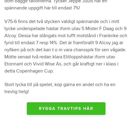
dom bägge favoriterna. Tycker Jeppe Juuls har en
spännande uppgift här till endast 7%!
V75-6 finns det två stycken väldigt spännande och i mitt
tycke underspelade hästar iform utav 5 Mister F Daag och 9
Alcoy. Dessa har stångats mot tufft motstånd i Frankrike och
fynd till endast 7 resp 14%. Det är framförallt 9 Alcoy jag är
nyfiken på och det kan t o m vara chansspik för sen vågade.
Mötte senast två redan klara Elitloppshästar iform utav
Etonnant och Vivid Wise As, och går kraftigt ner i klass i
detta Copenhagen Cup.
Stort lycka till på spelet, köp gärna en andel och ha en
trevlig helg!
RYGGA TRAVTIPS HÄR