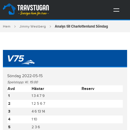
Analys till Charlottenlund Söndag
Hem
Jimmy Westberg
V75
Söndag 2022-05-15
Spelstopp: Kl. 15:00
Avd
Hästar
Reserv
1
1 3 4 7 9
2
1 2 5 6 7
3
4 6 13 14
4
1 10
5
2 3 6