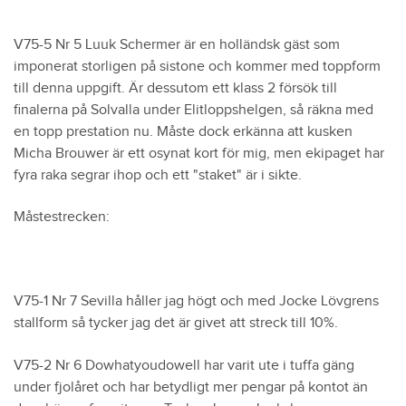
V75-5 Nr 5 Luuk Schermer är en holländsk gäst som
imponerat storligen på sistone och kommer med toppform
till denna uppgift. Är dessutom ett klass 2 försök till
finalerna på Solvalla under Elitloppshelgen, så räkna med
en topp prestation nu. Måste dock erkänna att kusken
Micha Brouwer är ett osynat kort för mig, men ekipaget har
fyra raka segrar ihop och ett "staket" är i sikte.
Måstestrecken:
V75-1 Nr 7 Sevilla håller jag högt och med Jocke Lövgrens
stallform så tycker jag det är givet att streck till 10%.
V75-2 Nr 6 Dowhatyoudowell har varit ute i tuffa gäng
under fjolåret och har betydligt mer pengar på kontot än