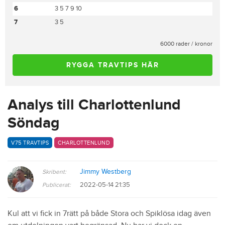
6
3 5 7 9 10
7
3 5
6000 rader / kronor
RYGGA TRAVTIPS HÄR
Analys till Charlottenlund
Söndag
V75 TRAVTIPS
CHARLOTTENLUND
Jimmy Westberg
Skribent:
2022-05-14 21:35
Publicerat:
Kul att vi fick in 7rätt på både Stora och Spiklösa idag även