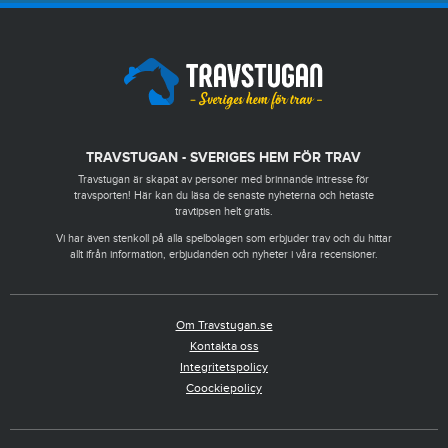
TRAVSTUGAN - SVERIGES HEM FÖR TRAV
Travstugan är skapat av personer med brinnande intresse för
travsporten! Här kan du läsa de senaste nyheterna och hetaste
travtipsen helt gratis.
Vi har även stenkoll på alla spelbolagen som erbjuder trav och du hittar
allt ifrån information, erbjudanden och nyheter i våra recensioner.
Om Travstugan.se
Kontakta oss
Integritetspolicy
Coockiepolicy