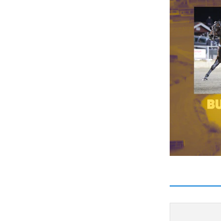
besitte
5 DREA
Tränar
Den van
när ha
Intryck
här sto
10 IZO
Skötar
Kul att
sulkyn.
andrapl
och ryc
över de
spurta 
9 PHA
Tränar