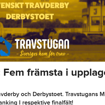
em främsta i upplag
vderby och Derbystoet. Travstugans M
king I respektive finalfält!