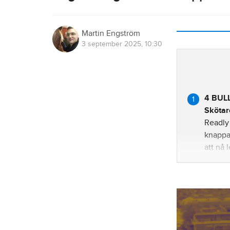
Martin Engström
3 september 2025, 10:30
4 BULL
Skötar
Readly 
knappas
att nå 
det ing
3 LA Y
Tränar
Jag ska
imponer
Visade