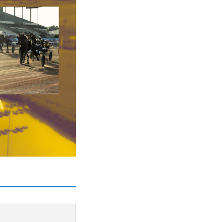
hela kroppen av iver
pet.
opplopp inför det
ldigt underskattad i
att det "bara" blev
ns en del sparat
m är helt perfekt
an helt klart