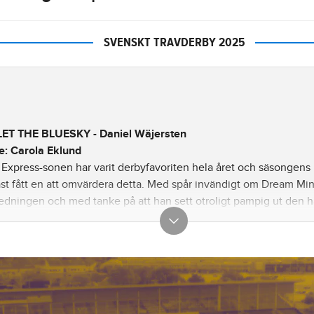
SVENSKT TRAVDERBY 2025
ET THE BLUESKY - Daniel Wäjersten
e: Carola Eklund
Express-sonen har varit derbyfavoriten hela året och säsongens 
t fått en att omvärdera detta. Med spår invändigt om Dream Mine
ledningen och med tanke på att han sett otroligt pampig ut den 
en tvekan om att han är favoriten i startfältet!
UCA - Örjan Kihlström
e: Daniel Redén - skötare: Lina Pergenius
 säga att jag länge funderade över att hålla La Yuca överst på r
at väldeliga på mig den här sommaren och utvecklingen har gått
 med besked i uttagningen att hon minsann duger i sammanhange