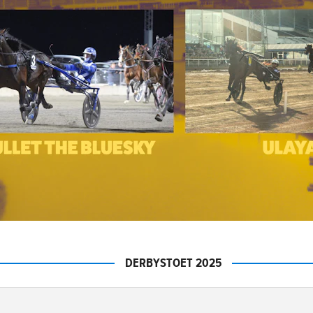
r hon en hårdhet som över sista varvet kommer bita extremt bra!
M MINE - Mats E Djuse
e: Jörgen Westholm - skötare: Victor Sundgren
ligtvis försiktige och lågmälde Mats E Djuse såg ut att spritta i 
n lunkade med Dream Mine mot vinnarcirkeln efter uttagningslop
et kunde inte varit finare och hingsten har gjort tre extremt bra t
ra målet.
D ZET - Daniel Redén
e: Lina Pergenius
 Daniel Redén själv väljer att köra och det ska sägas att han är vä
 Izod Zet har jag hållit som outsider till årets upplaga och om än 
ats senast så gick det inte begära mer. Jag tror dessutom det fan
ktussarna drogs aldrig. Jag gillar framförallt hans starka psyke so
n här distansen och när Redén ger anfallsorder över slutvarvet. K
DERBYSTOET 2025
hem segern med lite flax.
NTOM EXPRESS - Ulf Ohlsson
e: Joakim Elfving - skötare: My Hedberg