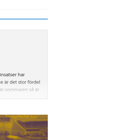
insatser har
 är det stor fördel
här sommaren så är
ankingen. Hon har
 spikrakt uppåt.
t och framförallt