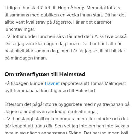
Tidigare har startfältet till Hugo Åbergs Memorial lottats
tillsammans med publiken en vecka innan start. Då har det
alltid varit kvällstrav på Jägersro. I år är det däremot
lunchtävlingar.
- Vi lottar under lunchen så vi får med det i ATG Live också.
Då får jag vara klar någon dag innan. Det har hänt att nån
häst blivit klar samma dag, men i år får jag se till att bli klar
på måndagen innan.
Om tränarflytten till Halmstad
På tisdagen kunde
Travnet
rapportera att Tomas Malmqvist
bytt hemmabana från Jägersro till Halmstad.
Eftersom det pågår större byggarbete med nya travbanan på
Jägersro är det även ändrade förutsättningar;
- Vi har stängt stallbacken numera mer eller mindre och det
går knappt att träna där. Sen vet jag inte om han inte lyckats
hyra in sig någon annanstans i Skåne. Det har jag ingen koll