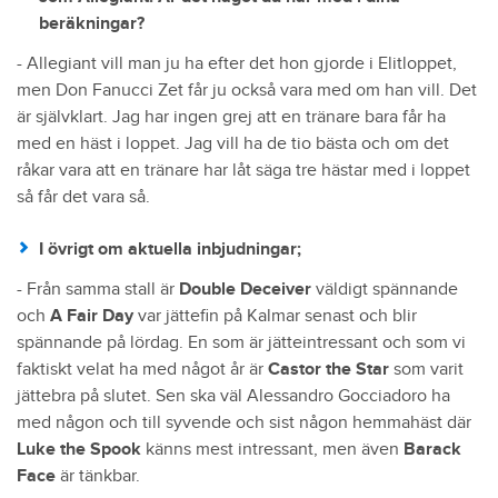
beräkningar?
- Allegiant vill man ju ha efter det hon gjorde i Elitloppet,
men Don Fanucci Zet får ju också vara med om han vill. Det
är självklart. Jag har ingen grej att en tränare bara får ha
med en häst i loppet. Jag vill ha de tio bästa och om det
råkar vara att en tränare har låt säga tre hästar med i loppet
så får det vara så.
I övrigt om aktuella inbjudningar;
- Från samma stall är
Double Deceiver
väldigt spännande
och
A Fair Day
var jättefin på Kalmar senast och blir
spännande på lördag. En som är jätteintressant och som vi
faktiskt velat ha med något år är
Castor the Star
som varit
jättebra på slutet. Sen ska väl Alessandro Gocciadoro ha
med någon och till syvende och sist någon hemmahäst där
Luke the Spook
känns mest intressant, men även
Barack
Face
är tänkbar.