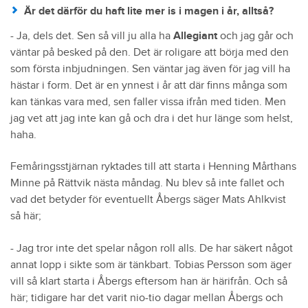
Är det därför du haft lite mer is i magen i år, alltså?
- Ja, dels det. Sen så vill ju alla ha
Allegiant
och jag går och
väntar på besked på den. Det är roligare att börja med den
som första inbjudningen. Sen väntar jag även för jag vill ha
hästar i form. Det är en ynnest i år att där finns många som
kan tänkas vara med, sen faller vissa ifrån med tiden. Men
jag vet att jag inte kan gå och dra i det hur länge som helst,
haha.
Femåringsstjärnan ryktades till att starta i Henning Mårthans
Minne på Rättvik nästa måndag. Nu blev så inte fallet och
vad det betyder för eventuellt Åbergs säger Mats Ahlkvist
så här;
- Jag tror inte det spelar någon roll alls. De har säkert något
annat lopp i sikte som är tänkbart. Tobias Persson som äger
vill så klart starta i Åbergs eftersom han är härifrån. Och så
här; tidigare har det varit nio-tio dagar mellan Åbergs och