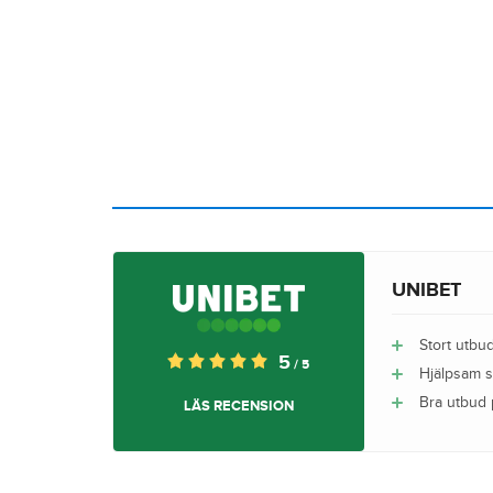
UNIBET
Stort utbu
5
/ 5
Hjälpsam 
Bra utbud 
LÄS RECENSION