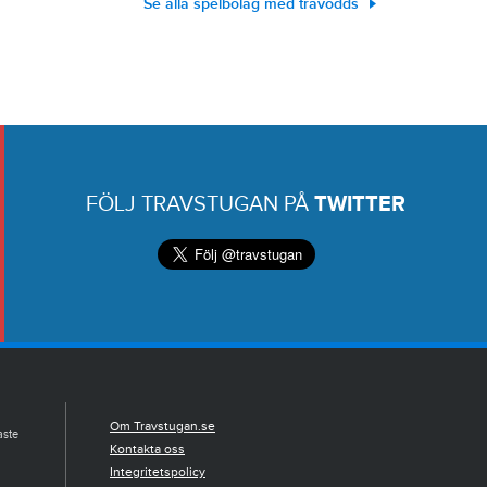
Se alla spelbolag med travodds
FÖLJ TRAVSTUGAN PÅ
TWITTER
Om Travstugan.se
aste
Kontakta oss
Integritetspolicy