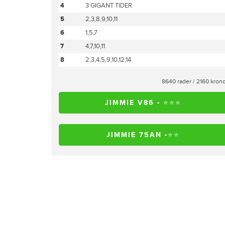
4
3 GIGANT TIDER
5
2,3,8,9,10,11
6
1,5,7
7
4,7,10,11
8
2,3,4,5,9,10,12,14
8640 rader / 2160 kron
JIMMIE V86 - ⭐️⭐️⭐️
JIMMIE 75AN -⭐️⭐️