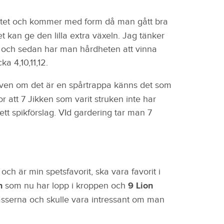
citet och kommer med form då man gått bra
 kan ge den lilla extra växeln. Jag tänker
re och sedan har man hårdheten att vinna
ka 4,10,11,12.
ven om det är en spårtrappa känns det som
or att 7 Jikken som varit struken inte har
ett spikförslag. VId gardering tar man 7
och är min spetsfavorit, ska vara favorit i
n
som nu har lopp i kroppen och
9 Lion
klasserna och skulle vara intressant om man