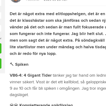
Det är något extra med elitloppshelgen, det är en 
det är klasshästar som ska jämföras och sedan nj
vänder på det och sedan är man fullt fokuserade 
som fungerar och inte fungerar. Jag blir helt slut.
or
men som sagt det är något extra. På söndagkväll 
lite startlistor men under måndag och halva tisda
och är redo för nya lopp.
🔨 Spiken
V86-4: 4 Gigant Tider
tänker jag tar hand om led
vinner säkert. Visst är det ett kallblod, så galoppri
9 av 10 och får bli spiken i omgången. Jag tror ing
dagsläget.
💎💎 Kompletterande spikförslag