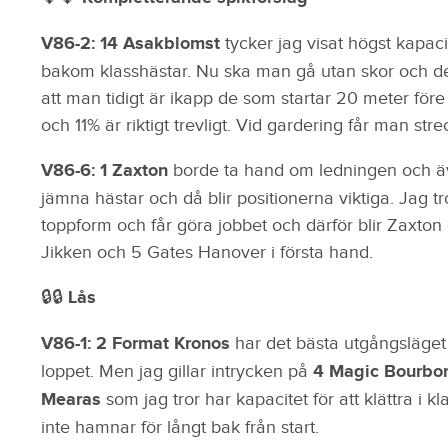
V86-2: 14 Asakblomst
tycker jag visat högst kapa
bakom klasshästar. Nu ska man gå utan skor och det
att man tidigt är ikapp de som startar 20 meter fö
och 11% är riktigt trevligt. Vid gardering får man strec
V86-6: 1 Zaxton
borde ta hand om ledningen och ä
jämna hästar och då blir positionerna viktiga. Jag tr
toppform och får göra jobbet och därför blir Zaxton 
Jikken och 5 Gates Hanover i första hand.
🔒🔒 Lås
V86-1: 2 Format Kronos
har det bästa utgångsläget 
loppet. Men jag gillar intrycken på
4 Magic Bourbo
Mearas
som jag tror har kapacitet för att klättra i 
inte hamnar för långt bak från start.