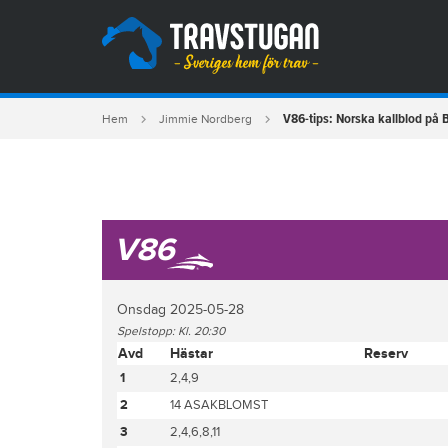
V86-tips: Norska kallblod på 
Hem
Jimmie Nordberg
V86
Onsdag 2025-05-28
Spelstopp: Kl. 20:30
Avd
Hästar
Reserv
1
2,4,9
2
14 ASAKBLOMST
3
2,4,6,8,11