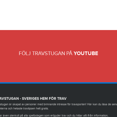
FÖLJ TRAVSTUGAN PÅ
YOUTUBE
AVSTUGAN - SVERIGES HEM FÖR TRAV
stugan är skapat av personer med brinnande intresse för travsporten! Här kan du läsa de sen
terna och hetaste travtipsen helt gratis.
ar även stenkoll på alla spelbolagen som erbjuder trav och du hittar allt ifrån information,