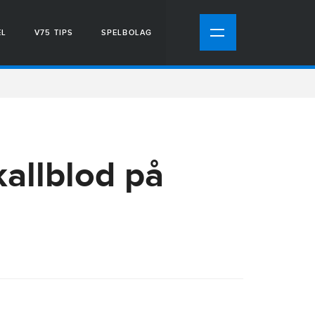
EL
V75 TIPS
SPELBOLAG
kallblod på