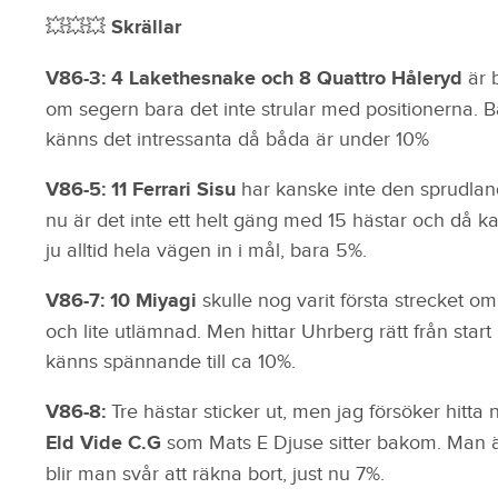
💥💥💥 Skrällar
V86-3: 4 Lakethesnake och 8 Quattro Håleryd
är 
om segern bara det inte strular med positionerna. 
känns det intressanta då båda är under 10%
V86-5: 11 Ferrari Sisu
har kanske inte den sprudlan
nu är det inte ett helt gäng med 15 hästar och då 
ju alltid hela vägen in i mål, bara 5%.
V86-7: 10 Miyagi
skulle nog varit första strecket o
och lite utlämnad. Men hittar Uhrberg rätt från st
känns spännande till ca 10%.
V86-8:
Tre hästar sticker ut, men jag försöker hitta
Eld Vide C.G
som Mats E Djuse sitter bakom. Man är
blir man svår att räkna bort, just nu 7%.