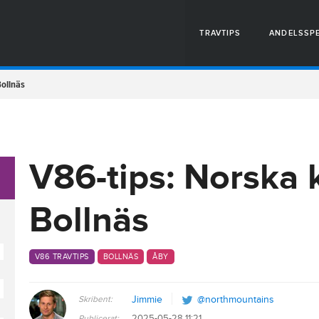
TRAVTIPS
ANDELSSP
Bollnäs
V86-tips: Norska 
Bollnäs
V86 TRAVTIPS
BOLLNÄS
ÅBY
Skribent:
Jimmie
@northmountains
2025-05-28 11:21
Publicerat: