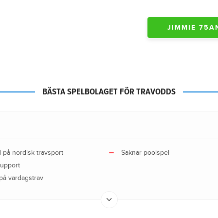
JIMMIE 75AN 
BÄSTA SPELBOLAGET FÖR TRAVODDS
d på nordisk travsport
Saknar poolspel
support
på vardagstrav