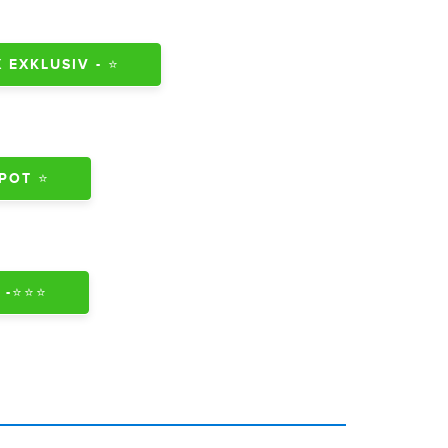
EXKLUSIV - ⭐️
POT ⭐
⭐️⭐️⭐️