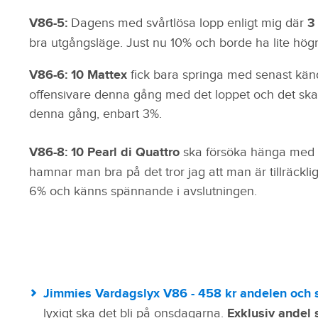
V86-5:
Dagens med svårtlösa lopp enligt mig där
3 
bra utgångsläge. Just nu 10% och borde ha lite hög
V86-6: 10 Mattex
fick bara springa med senast kä
offensivare denna gång med det loppet och det ska
denna gång, enbart 3%.
V86-8: 10 Pearl di Quattro
ska försöka hänga med d
hamnar man bra på det tror jag att man är tillräckl
6% och känns spännande i avslutningen.
Jimmies Vardagslyx V86 - 458 kr andelen och sä
lyxigt ska det bli på onsdagarna.
Exklusiv andel 