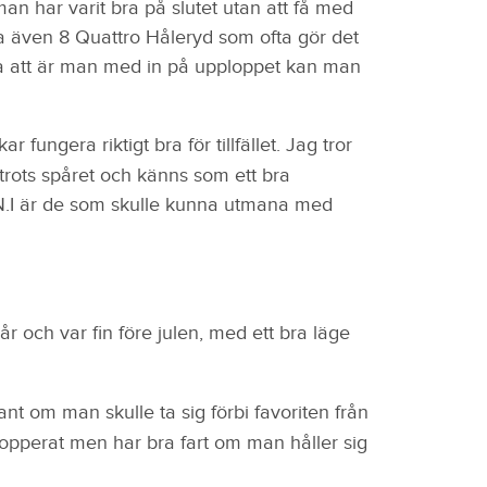
 man har varit bra på slutet utan att få med
ska även 8 Quattro Håleryd som ofta gör det
a att är man med in på upploppet kan man
 fungera riktigt bra för tillfället. Jag tror
 trots spåret och känns som ett bra
N.I är de som skulle kunna utmana med
pår och var fin före julen, med ett bra läge
nt om man skulle ta sig förbi favoriten från
opperat men har bra fart om man håller sig