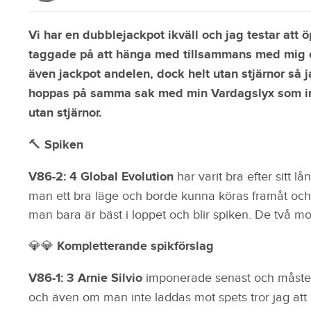
Vi har en dubblejackpot ikväll och jag testar att 
taggade på att hänga med tillsammans med mig o
även jackpot andelen, dock helt utan stjärnor så 
hoppas på samma sak med min Vardagslyx som int
utan stjärnor.
🔨 Spiken
V86-2: 4 Global Evolution
har varit bra efter sitt l
man ett bra läge och borde kunna köras framåt och s
man bara är bäst i loppet och blir spiken. De två m
💎💎 Kompletterande spikförslag
V86-1: 3 Arnie Silvio
imponerade senast och måste
och även om man inte laddas mot spets tror jag at