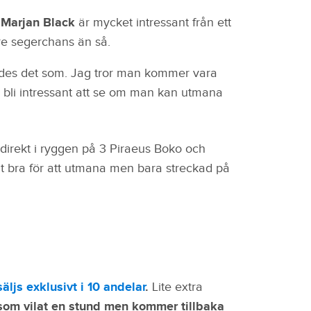
Marjan Black
är mycket intressant från ett
re segerchans än så.
ndes det som. Jag tror man kommer vara
 bli intressant att se om man kan utmana
irekt i ryggen på 3 Piraeus Boko och
igt bra för att utmana men bara streckad på
ljs exklusivt i 10 andelar
.
Lite extra
som vilat en stund men kommer tillbaka