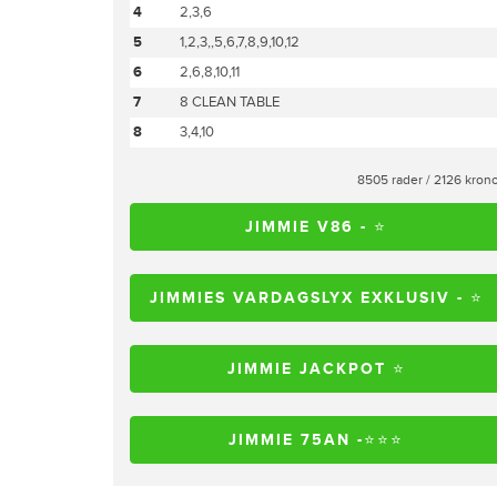
4
2,3,6
5
1,2,3,,5,6,7,8,9,10,12
6
2,6,8,10,11
7
8 CLEAN TABLE
8
3,4,10
8505 rader / 2126 kron
JIMMIE V86 - ⭐️
JIMMIES VARDAGSLYX EXKLUSIV - ⭐️
JIMMIE JACKPOT ⭐
JIMMIE 75AN -⭐️⭐️⭐️