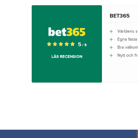
BET365
Världens st
Egna fasta
5
/ 5
Bra välko
Nytt och f
LÄS RECENSION