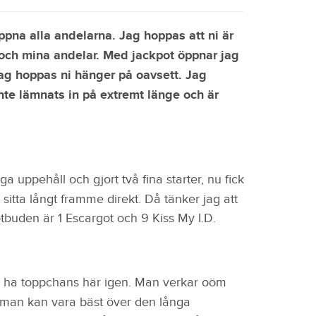
öppna alla andelarna. Jag hoppas att ni är
ch mina andelar. Med jackpot öppnar jag
jag hoppas ni hänger på oavsett. Jag
e lämnats in på extremt länge och är
ånga uppehåll och gjort två fina starter, nu fick
itta långt framme direkt. Då tänker jag att
otbuden är 1 Escargot och 9 Kiss My I.D.
 ha toppchans här igen. Man verkar oöm
t man kan vara bäst över den långa