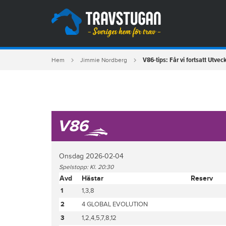
V86-tips: Får vi fortsatt Utve
Hem
Jimmie Nordberg
V86
Onsdag 2026-02-04
Spelstopp: Kl. 20:30
Avd
Hästar
Reserv
1
1,3,8
2
4 GLOBAL EVOLUTION
3
1,2,4,5,7,8,12