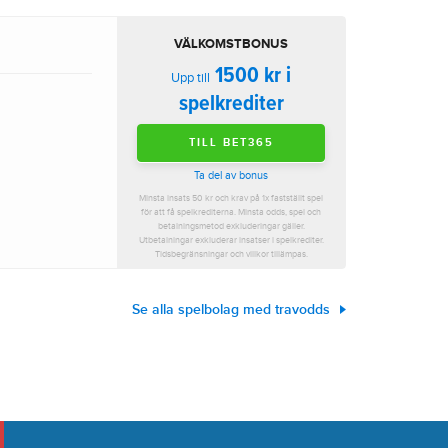
VÄLKOMSTBONUS
1500 kr i
Upp till
spelkrediter
TILL BET365
Ta del av bonus
Minsta insats 50 kr och krav på 1x fastställt spel
för att få spelkrediterna. Minsta odds, spel och
betalningsmetod exkluderingar gäller.
Utbetalningar exkluderar insatser i spelkrediter.
Tidsbegränsningar och villkor tillämpas.
Se alla spelbolag med travodds