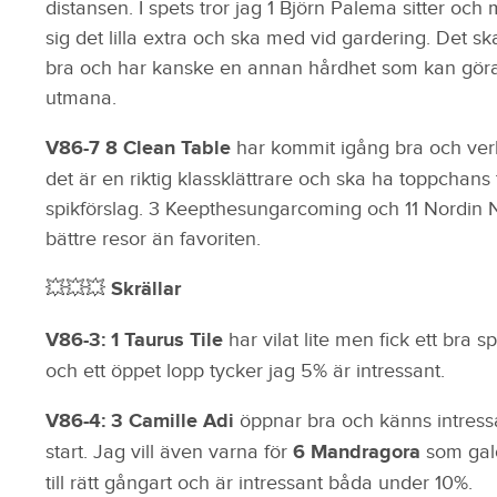
distansen. I spets tror jag 1 Björn Palema sitter och
sig det lilla extra och ska med vid gardering. Det 
bra och har kanske en annan hårdhet som kan gör
utmana.
V86-7 8 Clean Table
har kommit igång bra och verkar
det är en riktig klassklättrare och ska ha toppchans
spikförslag. 3 Keepthesungarcoming och 11 Nordin 
bättre resor än favoriten.
💥💥💥 Skrällar
V86-3: 1 Taurus Tile
har vilat lite men fick ett bra s
och ett öppet lopp tycker jag 5% är intressant.
V86-4: 3 Camille Adi
öppnar bra och känns intressa
start. Jag vill även varna för
6 Mandragora
som gal
till rätt gångart och är intressant båda under 10%.