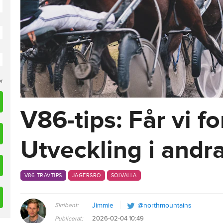
or
V86-tips: Får vi fo
Utveckling i andr
V86 TRAVTIPS
JÄGERSRO
SOLVALLA
Skribent:
Jimmie
@northmountains
2026-02-04 10:49
Publicerat: