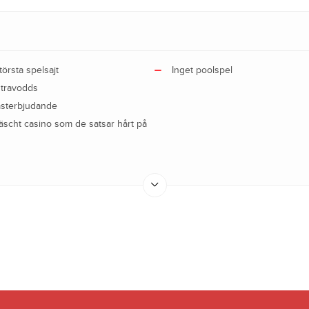
örsta spelsajt
Inget poolspel
 travodds
msterbjudande
räscht casino som de satsar hårt på