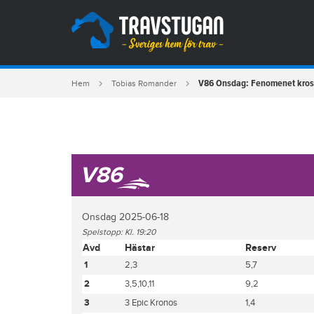
V86 Onsdag: Fenomenet kross
Hem
Tobias Romander
V86
Onsdag 2025-06-18
Spelstopp: Kl. 19:20
Avd
Hästar
Reserv
1
2,3
5,7
2
3,5,10,11
9,2
3
3 Epic Kronos
1,4