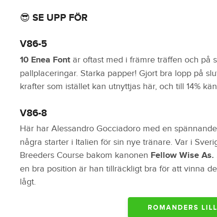
😎 SE UPP FÖR
V86-5
10 Enea Font
är oftast med i främre träffen och på sin
pallplaceringar. Starka papper! Gjort bra lopp på slute
krafter som istället kan utnyttjas här, och till 14% kä
V86-8
Här har Alessandro Gocciadoro med en spännande 
några starter i Italien för sin nye tränare. Var i Sve
Breeders Course bakom kanonen
Fellow Wise As.
en bra position är han tillräckligt bra för att vinna d
lågt.
ROMANDERS LILL