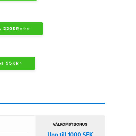
220KR⭐️⭐️⭐️
I 55KR⭐️
VÄLKOMSTBONUS
Upp till 1000 SEK