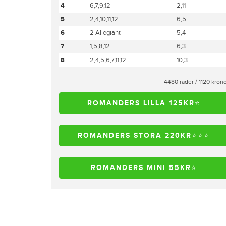
4
6,7,9,12
2,11
5
2,4,10,11,12
6,5
6
2 Allegiant
5,4
7
1,5,8,12
6,3
8
2,4,5,6,7,11,12
10,3
4480 rader / 1120 kron
ROMANDERS LILLA 125KR⭐️
ROMANDERS STORA 220KR⭐️⭐️⭐️
ROMANDERS MINI 55KR⭐️