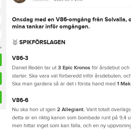
Onsdag med en V86-omgång från Solvalla, o
mina tankar inför omgången.
🥇 SPIKFÖRSLAGEN
or
V86-3
Daniel Redén tar ut
3 Epic Kronos
för årsdebut och 
starter. Ska vara väl förberedd inför årsdebuten, oc
Ska man gardera så är det i första hand med
1 Mak
V86-6
Nu ska hon ut igen
2 Allegiant.
Varit totalt överläg
detta är en riktig kanon som bombade runt på 9,4 und
men hittar inget som kan fälla, och en ny uppvisning