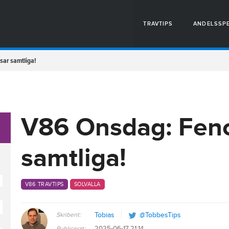
TRAVTIPS
ANDELSSP
ar samtliga!
V86 Onsdag: Fen
samtliga!
V86 TRAVTIPS
SOLVALLA
Skribent:
Tobias
@TobbesTips
2025-06-17 21:14
Publicerat: