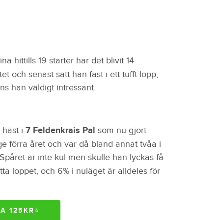
a hittills 19 starter har det blivit 14
t och senast satt han fast i ett tufft lopp,
nns han väldigt intressant.
häst i
7 Feldenkrais Pal
som nu gjort
rige förra året och var då bland annat tvåa i
Spåret är inte kul men skulle han lyckas få
etta loppet, och 6% i nuläget är alldeles för
A 125KR⭐️