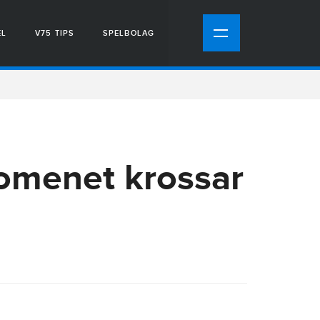
EL
V75 TIPS
SPELBOLAG
omenet krossar