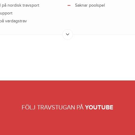
d på nordisk travsport
Saknar poolspel
support
på vardagstrav
FÖLJ TRAVSTUGAN PÅ
YOUTUBE