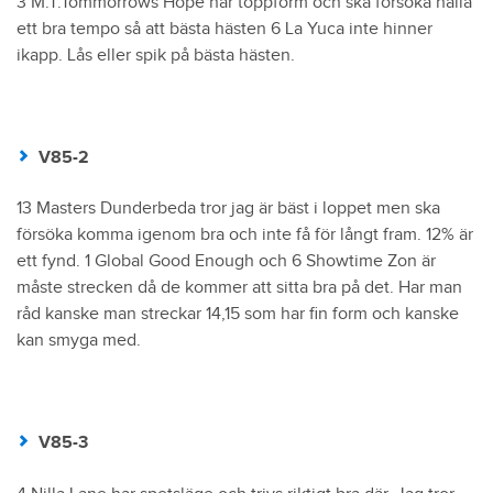
3 M.T.Tommorrows Hope har toppform och ska försöka hålla
ett bra tempo så att bästa hästen 6 La Yuca inte hinner
ikapp. Lås eller spik på bästa hästen.
V85-2
13 Masters Dunderbeda tror jag är bäst i loppet men ska
försöka komma igenom bra och inte få för långt fram. 12% är
ett fynd. 1 Global Good Enough och 6 Showtime Zon är
måste strecken då de kommer att sitta bra på det. Har man
råd kanske man streckar 14,15 som har fin form och kanske
kan smyga med.
V85-3