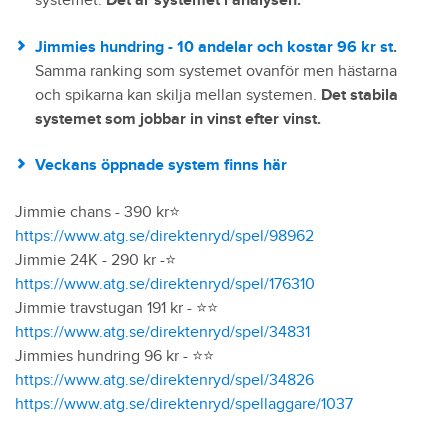
systemet.
Det är systemet i analysen.
Jimmies hundring - 10 andelar och kostar 96 kr st
.
Samma ranking som systemet ovanför men hästarna
och spikarna kan skilja mellan systemen.
Det stabila
systemet som jobbar in vinst efter vinst.
Veckans öppnade system finns här
Jimmie chans - 390 kr⭐️
https://www.atg.se/direktenryd/spel/98962
Jimmie 24K - 290 kr -⭐️
https://www.atg.se/direktenryd/spel/176310
Jimmie travstugan 191 kr - ⭐️⭐️
https://www.atg.se/direktenryd/spel/34831
Jimmies hundring 96 kr - ⭐️⭐️
https://www.atg.se/direktenryd/spel/34826
https://www.atg.se/direktenryd/spellaggare/1037