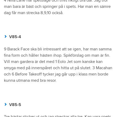
4 Nilla Lane har spetsläge och trivs riktigt bra där. Jag tror
man bara är bäst och springer på i spets. Har man en sämre
dag får man strecka 8,9,10 också.
V85-4
9 Barack Face ska bli intressant att se igen, har man samma
fina form och håller hästen ihop. Spikförslag om man är fin.
Vill man gardera är det med 1 Eolo Jet som kanske kan
smyga med på innerspåret och hitta ut på slutet. 3 Macahan
och 6 Before Takeoff tycker jag går upp i klass men borde
kunna utmana med bra resor.
V85-5
Tre hästar sticker ut och jag streckar alla tre. Kan vara spets,