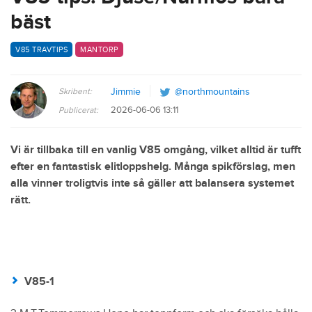
bäst
V85 TRAVTIPS
MANTORP
Skribent:
Jimmie
@northmountains
2026-06-06 13:11
Publicerat:
Vi är tillbaka till en vanlig V85 omgång, vilket alltid är tufft
efter en fantastisk elitloppshelg. Många spikförslag, men
alla vinner troligtvis inte så gäller att balansera systemet
rätt.
V85-1