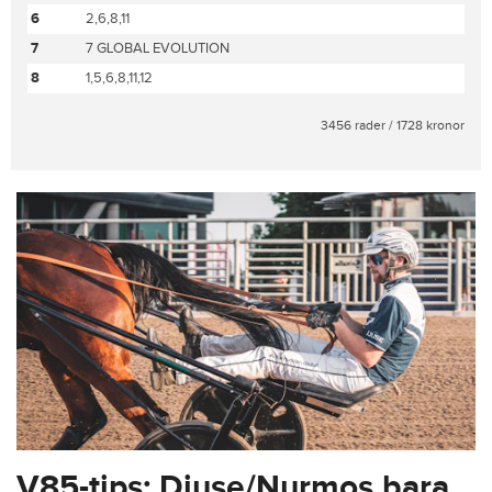
6
2,6,8,11
7
7 GLOBAL EVOLUTION
8
1,5,6,8,11,12
3456 rader / 1728 kronor
V85-tips: Djuse/Nurmos bara