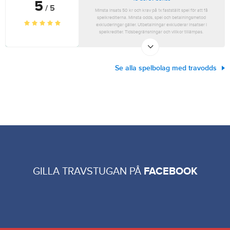
5
/ 5
Minsta insats 50 kr och krav på 1x fastställt spel för att få
spelkrediterna. Minsta odds, spel och betalningsmetod
exkluderingar gäller. Utbetalningar exkluderar insatser i
spelkrediter. Tidsbegränsningar och villkor tillämpas.
Se alla spelbolag med travodds
GILLA TRAVSTUGAN PÅ
FACEBOOK