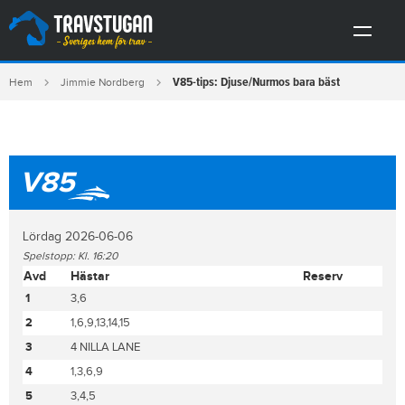
V85-tips: Djuse/Nurmos bara bäst
Hem
Jimmie Nordberg
V85
Lördag 2026-06-06
Spelstopp: Kl. 16:20
Avd
Hästar
Reserv
1
3,6
2
1,6,9,13,14,15
3
4 NILLA LANE
4
1,3,6,9
5
3,4,5