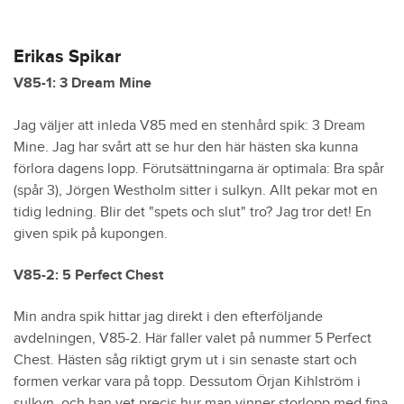
Erikas Spikar
V85-1: 3 Dream Mine
Jag väljer att inleda V85 med en stenhård spik: 3 Dream
Mine. Jag har svårt att se hur den här hästen ska kunna
förlora dagens lopp. Förutsättningarna är optimala: Bra spår
(spår 3), Jörgen Westholm sitter i sulkyn. Allt pekar mot en
tidig ledning. Blir det "spets och slut" tro? Jag tror det! En
given spik på kupongen.
V85-2: 5 Perfect Chest
Min andra spik hittar jag direkt i den efterföljande
avdelningen, V85-2. Här faller valet på nummer 5 Perfect
Chest. Hästen såg riktigt grym ut i sin senaste start och
formen verkar vara på topp. Dessutom Örjan Kihlström i
sulkyn, och han vet precis hur man vinner storlopp med fina