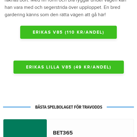
räknas bort. Med fin form och bra ryggar under vägen kan
han vara med och segerstrida över upploppet. En bred
gardering känns som den rätta vägen att gå här!
ERIKAS V85 (110 KR/ANDEL)
ERIKAS LILLA V85 (49 KR/ANDEL)
BÄSTA SPELBOLAGET FÖR TRAVODDS
BET365