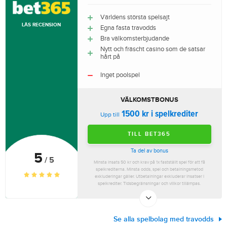
Världens största spelsajt
LÄS RECENSION
Egna fasta travodds
Bra välkomsterbjudande
Nytt och fräscht casino som de satsar
hårt på
Inget poolspel
VÄLKOMSTBONUS
1500 kr i spelkrediter
Upp till
TILL BET365
Ta del av bonus
5
/ 5
Minsta insats 50 kr och krav på 1x fastställt spel för att få
spelkrediterna. Minsta odds, spel och betalningsmetod
exkluderingar gäller. Utbetalningar exkluderar insatser i
spelkrediter. Tidsbegränsningar och villkor tillämpas.
Se alla spelbolag med travodds