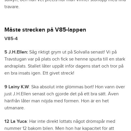
travare.
Måste strecken på V85-lappen
V85-4
5 J.H.Ellen:
Såg riktigt grym ut på Solvalla senast! Vi på
Travstugan var på plats och fick se henne spurta till en stark
andraplats. Stallet låter uppåt inför dagens start och tror på
en bra insats igen. Ett givet streck!
9 Lainy K.W
: Ska absolut inte glömmas bort! Hon vann över
just J.H.Ellen senast och gjorde det på ett bra sätt. Även
härifrån låter man nöjda med formen. Hon är en het
utmanare.
12 La Yuca
: Har inte direkt lottats något drömspår med
nummer 12 bakom bilen. Men hon har kapacitet för att