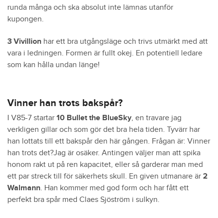
runda många och ska absolut inte lämnas utanför
kupongen.
3 Vivillion
har ett bra utgångsläge och trivs utmärkt med att
vara i ledningen. Formen är fullt okej. En potentiell ledare
som kan hålla undan länge!
Vinner han trots bakspår?
I V85-7 startar
10 Bullet the BlueSky
, en travare jag
verkligen gillar och som gör det bra hela tiden. Tyvärr har
han lottats till ett bakspår den här gången. Frågan är: Vinner
han trots det?Jag är osäker. Antingen väljer man att spika
honom rakt ut på ren kapacitet, eller så garderar man med
ett par streck till för säkerhets skull. En given utmanare är
2
Walmann
. Han kommer med god form och har fått ett
perfekt bra spår med Claes Sjöström i sulkyn.