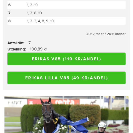
6
1, 2, 10
7
1, 2, 8, 10
8
1, 2, 3, 4, 8, 9, 10
4032 rader / 2016 kronor
Antal rätt:
7
Utdelning:
100,89 kr
ERIKAS V85 (110 KR/ANDEL)
ERIKAS LILLA V85 (49 KR/ANDEL)