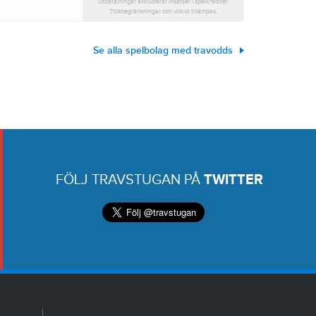
Utbetalningar exkluderar insatser i spelkrediter.
Tidsbegränsningar och villkor tillämpas.
Se alla spelbolag med travodds
FÖLJ TRAVSTUGAN PÅ
TWITTER