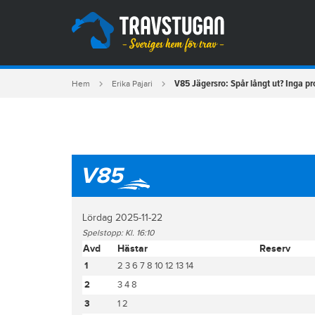
V85 Jägersro: Spår långt ut? Inga p
Hem
Erika Pajari
V85
Lördag 2025-11-22
Spelstopp: Kl. 16:10
Avd
Hästar
Reserv
1
2 3 6 7 8 10 12 13 14
2
3 4 8
3
1 2