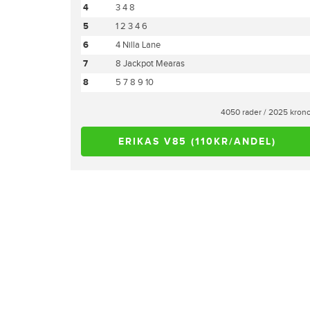
4
3 4 8
5
1 2 3 4 6
6
4 Nilla Lane
7
8 Jackpot Mearas
8
5 7 8 9 10
4050 rader / 2025 kron
ERIKAS V85 (110KR/ANDEL)