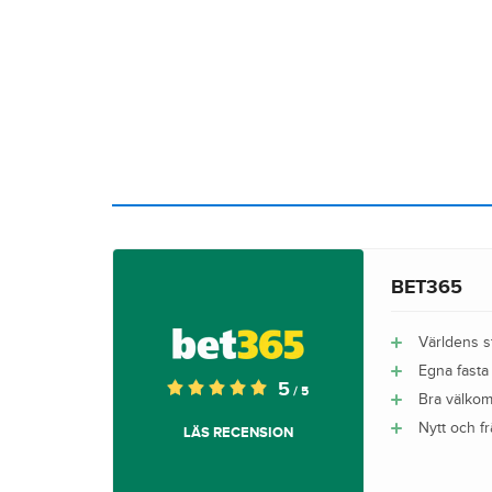
BET365
Världens st
Egna fasta
5
/ 5
Bra välko
Nytt och f
LÄS RECENSION