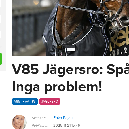
or
V85 Jägersro: Spå
Inga problem!
V85 TRAVTIPS
JÄGERSRO
Erika Pajari
Skribent:
2025-11-21 15:46
Publicerat: