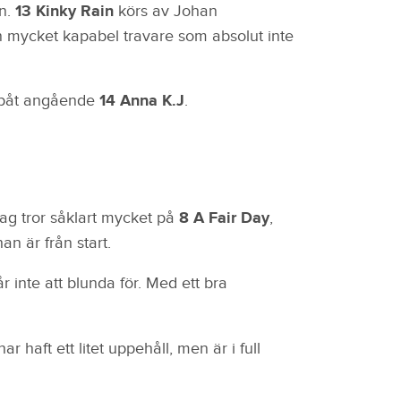
en.
13 Kinky Rain
körs av Johan
en mycket kapabel travare som absolut inte
uppåt angående
14 Anna K.J
.
 Jag tror såklart mycket på
8 A Fair Day
,
an är från start.
 inte att blunda för. Med ett bra
 haft ett litet uppehåll, men är i full