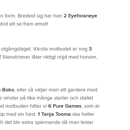
n form. Bredvid sig har han
2 Eyeforaneye
rid att se fram emot!
ga utgångsläget. Värsta motbudet är nog
3
lf Stenströmer låter riktigt nöjd med honom,
n Boko
, eller så väljer man att gardera med
vinster på lika många starter och stallet
and motbuden hittar vi
6 Pure Games
, som är
opp med sin häst.
1 Tanja Tooma
ska heller
ch det blir extra spännande då man testar