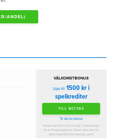
et.
KR/ANDEL)
VÄLKOMSTBONUS
1500 kr i
Upp till
spelkrediter
TILL BET365
Ta del av bonus
Minsta insats 50 kr och krav på 1x fastställt spel
för att få spelkrediterna. Minsta odds, spel och
betalningsmetod exkluderingar gäller.