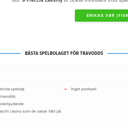
slut.
9 Freccia Laksmy
är också intressant trots spår
ERIKAS V85 (110
BÄSTA SPELBOLAGET FÖR TRAVODDS
örsta spelsajt
Inget poolspel
 travodds
msterbjudande
räscht casino som de satsar hårt på