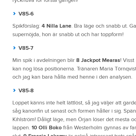
ryckhuva för första gången!
V85-6
Spikförslag:
4 Nilla Lane
. Bra läge och snabb ut. G
supernöjda, hon är snabb ut och har toppform!
V85-7
Min spik i avdelningen blir
8 Jackpot Mearas
! Viss
kan nog lösa positionerna. Tränaren Maria Törnqvist 
och jag kan bara hålla med henne i den analysen.
V85-8
Loppet känns inte helt lättlöst, så jag väljer att gar
såg kanonfin ut senast och formen håller i sig. S
Kihlström! Dåligt läge, men Örjan löser det mesta o
lappen.
10 Olli Boko
från Westerholm gynnas av fart