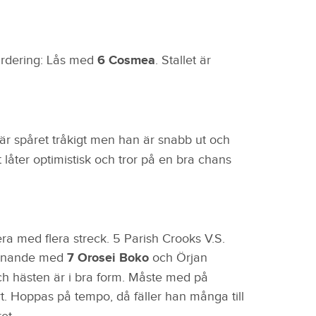
ardering: Lås med
6 Cosmea
. Stallet är
t är spåret tråkigt men han är snabb ut och
låter optimistisk och tror på en bra chans
dera med flera streck. 5 Parish Crooks V.S.
pännande med
7 Orosei Boko
och Örjan
ch hästen är i bra form. Måste med på
. Hoppas på tempo, då fäller han många till