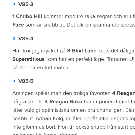
V85-3
1 Chribo Hill
kommer med tre raka segrar och är i fi
Face
som är snabb ut. Det blir en spännande spetsst
V85-4
Här tror jag mycket på
8 Blixt Lane
, trots det dåli
Superstitious
, som har ett perfekt läge. Tränaren U
så det blir en tuff match.
V85-5
Antingen spikar man den troliga favoriten
4 Reaga
några streck.
4 Reagan Boko
har imponerat med tre 
låter väldigt optimistiska om en bra chans igen. Bl
snabb ut. Adrian Kolgjini låter uppåt inför dagens l
inte glömmas bort. Hon är också snabb från start o