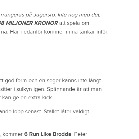
rrangeras på Jägersro. Inte nog med det,
48 MILJONER KRONOR
att spela om!
garna. Här nedanför kommer mina tankar inför
att god form och en seger känns inte långt
sitter i sulkyn igen. Spännande är att man
t kan ge en extra kick.
e lopp senast. Stallet låter väldigt
en, kommer
6 Run Like Brodda
. Peter