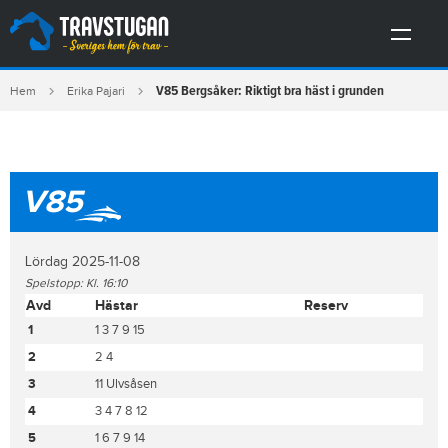
V85 Bergsåker: Riktigt bra häst i grunden
Hem
Erika Pajari
V85
Lördag 2025-11-08
Spelstopp: Kl. 16:10
Avd
Hästar
Reserv
1
1 3 7 9 15
2
2 4
3
11 Ulvsåsen
4
3 4 7 8 12
5
1 6 7 9 14