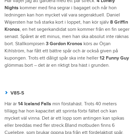
Här väljer jag att gardera med ett par streck.
4 Lonely
Nights
kommer med fina segrar i bagaget och når hon
ledningen kan hon mycket väl vara segeraktuell. Daniel
Wäjersten har två starka kort i loppet, han kör själv
8 Griffin
Kronos
, en het segerkandidat som kommer från en fin seger
senast. Spåret är ett minus, men han ska absolut inte räknas
bort. Stallkompisen
3 Gordon Kronos
körs av Örjan
Kihlström, har fått ett bättre spår och är också given på
kupongen. Trots ett dåligt spår ska inte heller
12 Funny Guy
glömmas bort – det är en riktigt bra häst i grunden.
V85-5
Här är
14 Iceland Falls
min förstahäst. Trots 40 meters
tillägg har hon kapacitet att sprinta förbi fältet och kan
mycket väl vinna. Det är ett lopp som antingen kan spikas
eller breddas med fler streck.Bland motbuden finns 6
Cuelebre, som brukar öppna bra från ett fördelaktigt spår.