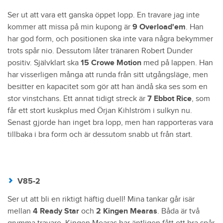
Ser ut att vara ett ganska öppet lopp. En travare jag inte
kommer att missa på min kupong är
9 Overload'em
. Han
har god form, och positionen ska inte vara några bekymmer
trots spår nio. Dessutom låter tränaren Robert Dunder
positiv. Självklart ska
15 Crowe Motion
med på lappen. Han
har visserligen många att runda från sitt utgångsläge, men
besitter en kapacitet som gör att han ändå ska ses som en
stor vinstchans. Ett annat tidigt streck är
7 Ebbot Rice
, som
får ett stort kuskplus med Örjan Kihlström i sulkyn nu.
Senast gjorde han inget bra lopp, men han rapporteras vara
tillbaka i bra form och är dessutom snabb ut från start.
V85-2
Ser ut att bli en riktigt häftig duell! Mina tankar går isär
mellan
4 Ready Star
och
2 Kingen Mearas
. Båda är två