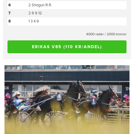
6
2 Shogun R.R.
7
2 6 9 12
8
1 3 4 9
4000 rader / 2000 kronor
ERIKAS V85 (110 KR/ANDEL)