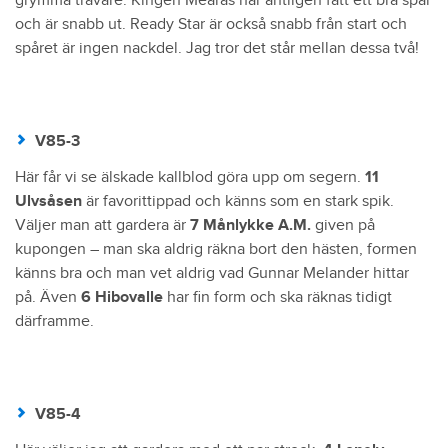
grymma travare. Kingen Mearas har äntligen fått ett bra spår
och är snabb ut. Ready Star är också snabb från start och
spåret är ingen nackdel. Jag tror det står mellan dessa två!
V85-3
Här får vi se älskade kallblod göra upp om segern.
11
Ulvsåsen
är favorittippad och känns som en stark spik.
Väljer man att gardera är
7 Månlykke A.M.
given på
kupongen – man ska aldrig räkna bort den hästen, formen
känns bra och man vet aldrig vad Gunnar Melander hittar
på. Även
6 Hibovalle
har fin form och ska räknas tidigt
därframme.
V85-4