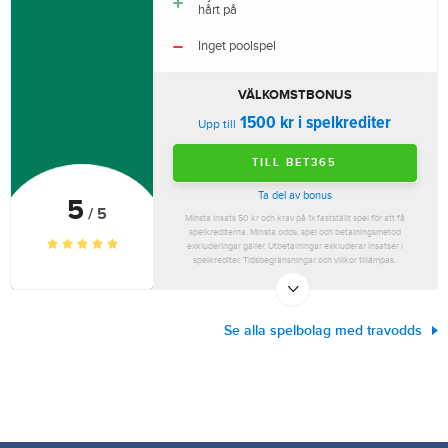
hårt på
Inget poolspel
VÄLKOMSTBONUS
1500 kr i spelkrediter
Upp till
TILL BET365
Ta del av bonus
5
/ 5
Minsta insats 50 kr och krav på 1x fastställt spel för att få
spelkrediterna. Minsta odds, spel och betalningsmetod
exkluderingar gäller. Utbetalningar exkluderar insatser i
spelkrediter. Tidsbegränsningar och villkor tillämpas.
Se alla spelbolag med travodds