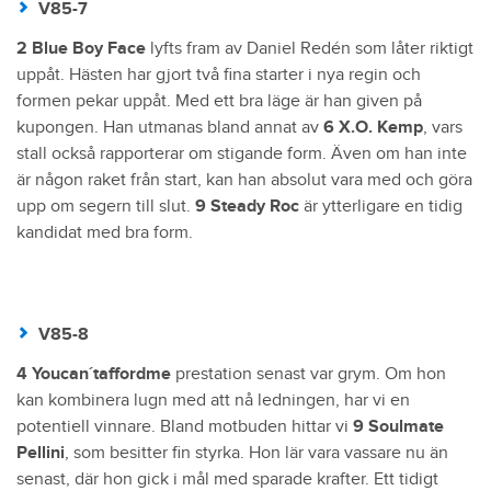
V85-7
2 Blue Boy Face
lyfts fram av Daniel Redén som låter riktigt
uppåt. Hästen har gjort två fina starter i nya regin och
formen pekar uppåt. Med ett bra läge är han given på
kupongen. Han utmanas bland annat av
6 X.O. Kemp
, vars
stall också rapporterar om stigande form. Även om han inte
är någon raket från start, kan han absolut vara med och göra
upp om segern till slut.
9 Steady Roc
är ytterligare en tidig
kandidat med bra form.
V85-8
4 Youcan´taffordme
prestation senast var grym. Om hon
kan kombinera lugn med att nå ledningen, har vi en
potentiell vinnare. Bland motbuden hittar vi
9 Soulmate
Pellini
, som besitter fin styrka. Hon lär vara vassare nu än
senast, där hon gick i mål med sparade krafter. Ett tidigt