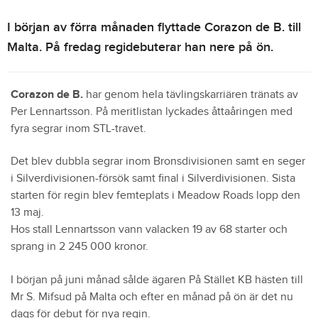
I början av förra månaden flyttade Corazon de B. till
Malta. På fredag regidebuterar han nere på ön.
Corazon de B.
har genom hela tävlingskarriären tränats av
Per Lennartsson. På meritlistan lyckades åttaåringen med
fyra segrar inom STL-travet.
Det blev dubbla segrar inom Bronsdivisionen samt en seger
i Silverdivisionen-försök samt final i Silverdivisionen. Sista
starten för regin blev femteplats i Meadow Roads lopp den
13 maj.
Hos stall Lennartsson vann valacken 19 av 68 starter och
sprang in 2 245 000 kronor.
I början på juni månad sålde ägaren På Stället KB hästen till
Mr S. Mifsud på Malta och efter en månad på ön är det nu
dags för debut för nya regin.