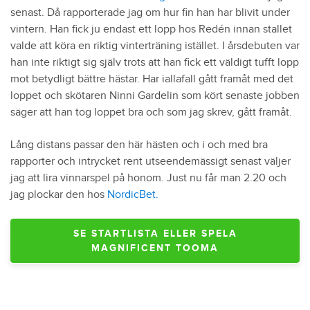
senast. Då rapporterade jag om hur fin han har blivit under
vintern. Han fick ju endast ett lopp hos Redén innan stallet
valde att köra en riktig vinterträning istället. I årsdebuten var
han inte riktigt sig själv trots att han fick ett väldigt tufft lopp
mot betydligt bättre hästar. Har iallafall gått framåt med det
loppet och skötaren Ninni Gardelin som kört senaste jobben
säger att han tog loppet bra och som jag skrev, gått framåt.
Lång distans passar den här hästen och i och med bra
rapporter och intrycket rent utseendemässigt senast väljer
jag att lira vinnarspel på honom. Just nu får man 2.20 och
jag plockar den hos
NordicBet.
SE STARTLISTA ELLER SPELA
MAGNIFICENT TOOMA