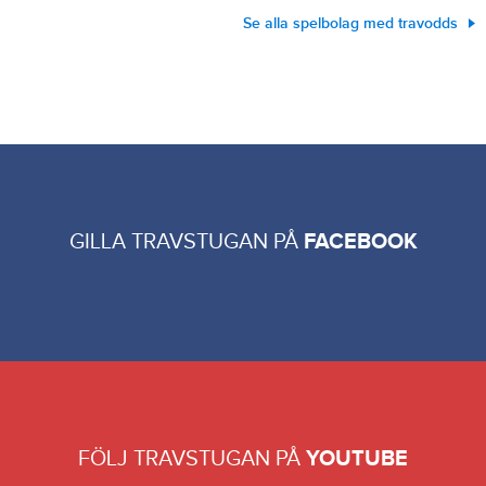
Se alla spelbolag med travodds
GILLA TRAVSTUGAN PÅ
FACEBOOK
FÖLJ TRAVSTUGAN PÅ
YOUTUBE