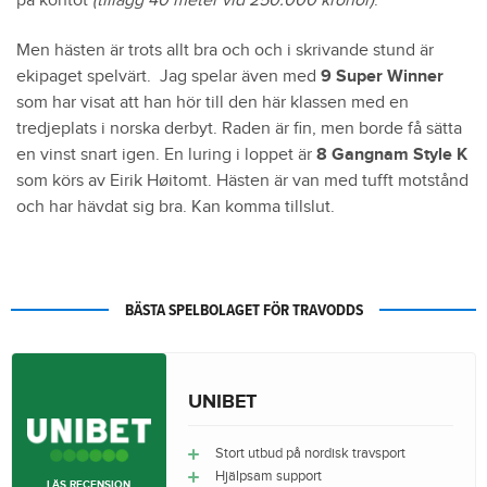
på kontot
(tillägg 40 meter vid 250.000 kronor)
.
Men hästen är trots allt bra och och i skrivande stund är
ekipaget spelvärt. Jag spelar även med
9 Super Winner
som har visat att han hör till den här klassen med en
tredjeplats i norska derbyt. Raden är fin, men borde få sätta
en vinst snart igen. En luring i loppet är
8 Gangnam Style K
som körs av Eirik Høitomt. Hästen är van med tufft motstånd
och har hävdat sig bra. Kan komma tillslut.
BÄSTA SPELBOLAGET FÖR TRAVODDS
UNIBET
Stort utbud på nordisk travsport
Hjälpsam support
LÄS RECENSION