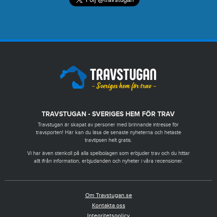
TRAVSTUGAN - SVERIGES HEM FÖR TRAV
Travstugan är skapat av personer med brinnande intresse för
travsporten! Här kan du läsa de senaste nyheterna och hetaste
travtipsen helt gratis.
Vi har även stenkoll på alla spelbolagen som erbjuder trav och du hittar
allt ifrån information, erbjudanden och nyheter i våra recensioner.
Om Travstugan.se
Kontakta oss
Integritetspolicy