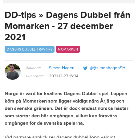
DD-tips » Dagens Dubbel från
Momarken - 27 december
2021
DAGENS DUBBEL TRAVTIPS
MOMARKEN
Skribent:
Simon Hagen
@@simonhagenSH
2021-12-27 16:34
Publicerat:
Norge är värd för kvällens Dagens Dubbel-spel. Loppen
körs på Momarken som ligger väldigt nära Årjäng och
den svenska gränsen. Det är dock endast norska hästar
som startar den här omgången, vilket kan försvåra
omgången för de svenska spelarna.
Vid närmare anblick ser dagens dubbel-lopp väldigt