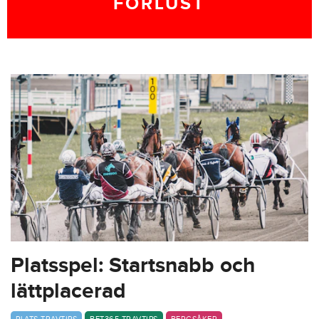
FÖRLUST
Platsspel: Startsnabb och
lättplacerad