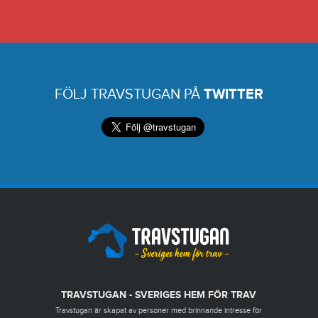
FÖLJ TRAVSTUGAN PÅ
TWITTER
TRAVSTUGAN - SVERIGES HEM FÖR TRAV
Travstugan är skapat av personer med brinnande intresse för