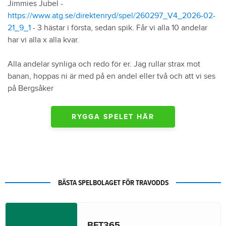
Jimmies Jubel -
https://www.atg.se/direktenryd/spel/260297_V4_2026-02-
21_9_1
- 3 hästar i första, sedan spik. Får vi alla 10 andelar
har vi alla x alla kvar.
Alla andelar synliga och redo för er. Jag rullar strax mot
banan, hoppas ni är med på en andel eller två och att vi ses
på Bergsåker
RYGGA SPELET HÄR
BÄSTA SPELBOLAGET FÖR TRAVODDS
BET365