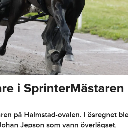
re i SprinterMästaren
aren på Halmstad-ovalen. I ösregnet ble
l Johan Jepson som vann överlägset.