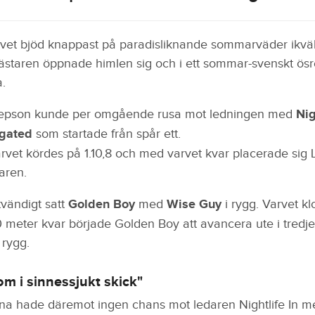
vet bjöd knappast på paradisliknande sommarväder ikväll.
ästaren öppnade himlen sig och i ett sommar-svenskt ösr
.
Jepson kunde per omgående rusa mot ledningen med
Nig
egated
som startade från spår ett.
rvet kördes på 1.10,8 och med varvet kvar placerade sig 
aren.
tvändigt satt
Golden Boy
med
Wise Guy
i rygg. Varvet kl
meter kvar började Golden Boy att avancera ute i tredj
 rygg.
m i sinnessjukt skick"
na hade däremot ingen chans mot ledaren Nightlife In m