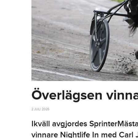
Överlägsen vinna
2 JULI 2026
Ikväll avgjordes SprinterMäst
vinnare Nightlife In med Car