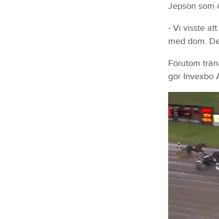
Jepson som ö
- Vi visste at
med dom. Det 
Förutom trän
gör Invexbo 