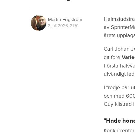
Halmstadstra
Martin Engström
2 juli 2026, 21:51
av SprinterM
årets upplaga
Carl Johan 
dit före
Vari
Första halvva
utvändigt led
I tredje par u
och med 600 
Guy klistrad i
"Hade hono
Konkurrenter