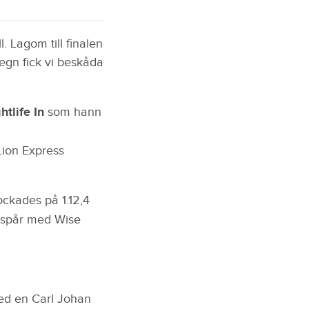
 Lagom till finalen
egn fick vi beskåda
htlife In
som hann
Lion Express
ockades på 1.12,4
espår med Wise
ed en Carl Johan