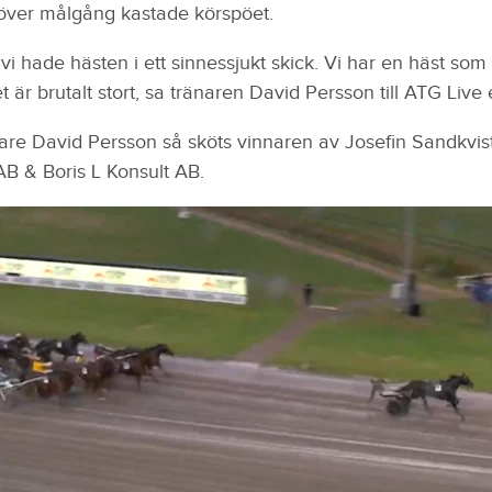
ver målgång kastade körspöet.
t vi hade hästen i ett sinnessjukt skick. Vi har en häst som 
är brutalt stort, sa tränaren David Persson till ATG Live e
are David Persson så sköts vinnaren av Josefin Sandkvist
AB & Boris L Konsult AB.