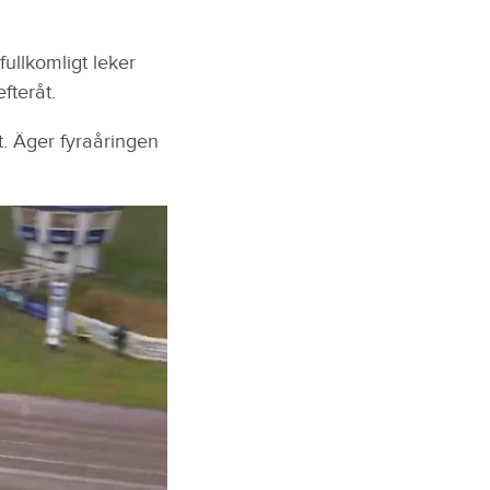
fullkomligt leker
fteråt.
. Äger fyraåringen