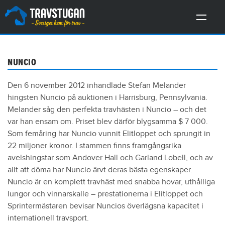
NUNCIO
Den 6 november 2012 inhandlade Stefan Melander
hingsten Nuncio på auktionen i Harrisburg, Pennsylvania.
Melander såg den perfekta travhästen i Nuncio – och det
var han ensam om. Priset blev därför blygsamma $ 7 000.
Som femåring har Nuncio vunnit Elitloppet och sprungit in
22 miljoner kronor. I stammen finns framgångsrika
avelshingstar som Andover Hall och Garland Lobell, och av
allt att döma har Nuncio ärvt deras bästa egenskaper.
Nuncio är en komplett travhäst med snabba hovar, uthålliga
lungor och vinnarskalle – prestationerna i Elitloppet och
Sprintermästaren bevisar Nuncios överlägsna kapacitet i
internationell travsport.