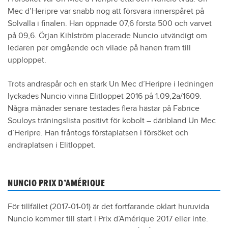
Mec d’Heripre var snabb nog att försvara innerspåret på
Solvalla i finalen. Han öppnade 07,6 första 500 och varvet
på 09,6. Örjan Kihlström placerade Nuncio utvändigt om
ledaren per omgående och vilade på hanen fram till
upploppet.
Trots andraspår och en stark Un Mec d’Heripre i ledningen
lyckades Nuncio vinna Elitloppet 2016 på 1.09,2a/1609.
Några månader senare testades flera hästar på Fabrice
Souloys träningslista positivt för kobolt – däribland Un Mec
d’Heripre. Han fråntogs förstaplatsen i försöket och
andraplatsen i Elitloppet.
NUNCIO PRIX D’AMÉRIQUE
För tillfället (2017-01-01) är det fortfarande oklart huruvida
Nuncio kommer till start i Prix d’Amérique 2017 eller inte.