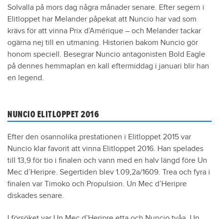
Solvalla på mors dag några månader senare. Efter segern i
Elitloppet har Melander påpekat att Nuncio har vad som
krävs för att vinna Prix d’Amérique – och Melander tackar
ogärna nej till en utmaning. Historien bakom Nuncio gör
honom speciell. Besegrar Nuncio antagonisten Bold Eagle
på dennes hemmaplan en kall eftermiddag i januari blir han
en legend.
NUNCIO ELITLOPPET 2016
Efter den osannolika prestationen i Elitloppet 2015 var
Nuncio klar favorit att vinna Elitloppet 2016. Han spelades
till 13,9 för tio i finalen och vann med en halv längd före Un
Mec d’Heripre. Segertiden blev 1.09,2a/1609. Trea och fyra i
finalen var Timoko och Propulsion. Un Mec d’Heripre
diskades senare.
I försöket var Un Mec d’Heripre etta och Nuncio tvåa. Un