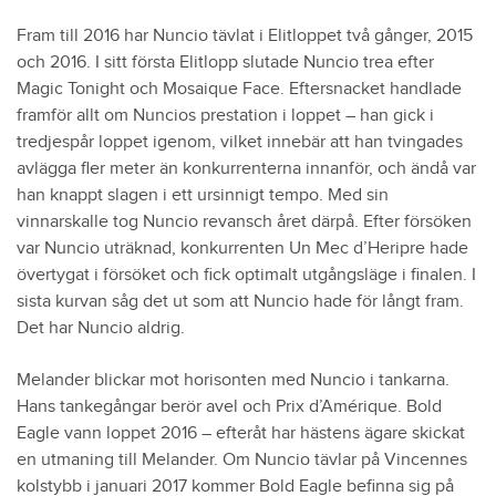
Fram till 2016 har Nuncio tävlat i Elitloppet två gånger, 2015
och 2016. I sitt första Elitlopp slutade Nuncio trea efter
Magic Tonight och Mosaique Face. Eftersnacket handlade
framför allt om Nuncios prestation i loppet – han gick i
tredjespår loppet igenom, vilket innebär att han tvingades
avlägga fler meter än konkurrenterna innanför, och ändå var
han knappt slagen i ett ursinnigt tempo. Med sin
vinnarskalle tog Nuncio revansch året därpå. Efter försöken
var Nuncio uträknad, konkurrenten Un Mec d’Heripre hade
övertygat i försöket och fick optimalt utgångsläge i finalen. I
sista kurvan såg det ut som att Nuncio hade för långt fram.
Det har Nuncio aldrig.
Melander blickar mot horisonten med Nuncio i tankarna.
Hans tankegångar berör avel och Prix d’Amérique. Bold
Eagle vann loppet 2016 – efteråt har hästens ägare skickat
en utmaning till Melander. Om Nuncio tävlar på Vincennes
kolstybb i januari 2017 kommer Bold Eagle befinna sig på