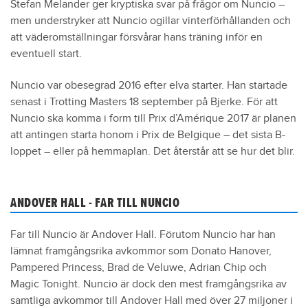
Stefan Melander ger kryptiska svar på frågor om Nuncio –
men understryker att Nuncio ogillar vinterförhållanden och
att väderomställningar försvårar hans träning inför en
eventuell start.
Nuncio var obesegrad 2016 efter elva starter. Han startade
senast i Trotting Masters 18 september på Bjerke. För att
Nuncio ska komma i form till Prix d’Amérique 2017 är planen
att antingen starta honom i Prix de Belgique – det sista B-
loppet – eller på hemmaplan. Det återstår att se hur det blir.
ANDOVER HALL - FAR TILL NUNCIO
Far till Nuncio är Andover Hall. Förutom Nuncio har han
lämnat framgångsrika avkommor som Donato Hanover,
Pampered Princess, Brad de Veluwe, Adrian Chip och
Magic Tonight. Nuncio är dock den mest framgångsrika av
samtliga avkommor till Andover Hall med över 27 miljoner i