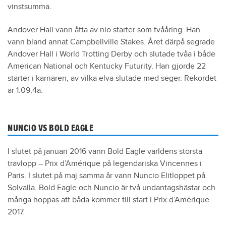
vinstsumma.
Andover Hall vann åtta av nio starter som tvååring. Han
vann bland annat Campbellville Stakes. Året därpå segrade
Andover Hall i World Trotting Derby och slutade tvåa i både
American National och Kentucky Futurity. Han gjorde 22
starter i karriären, av vilka elva slutade med seger. Rekordet
är 1.09,4a.
NUNCIO VS BOLD EAGLE
I slutet på januari 2016 vann Bold Eagle världens största
travlopp – Prix d’Amérique på legendariska Vincennes i
Paris. I slutet på maj samma år vann Nuncio Elitloppet på
Solvalla. Bold Eagle och Nuncio är två undantagshästar och
många hoppas att båda kommer till start i Prix d’Amérique
2017.