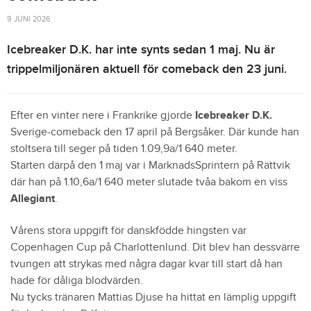
9 JUNI 2026
Icebreaker D.K. har inte synts sedan 1 maj. Nu är
trippelmiljonären aktuell för comeback den 23 juni.
Efter en vinter nere i Frankrike gjorde
Icebreaker D.K.
Sverige-comeback den 17 april på Bergsåker. Där kunde han
stoltsera till seger på tiden 1.09,9a/1 640 meter.
Starten därpå den 1 maj var i MarknadsSprintern på Rättvik
där han på 1.10,6a/1 640 meter slutade tvåa bakom en viss
Allegiant
.
Vårens stora uppgift för danskfödde hingsten var
Copenhagen Cup på Charlottenlund. Dit blev han dessvärre
tvungen att strykas med några dagar kvar till start då han
hade för dåliga blodvärden.
Nu tycks tränaren Mattias Djuse ha hittat en lämplig uppgift