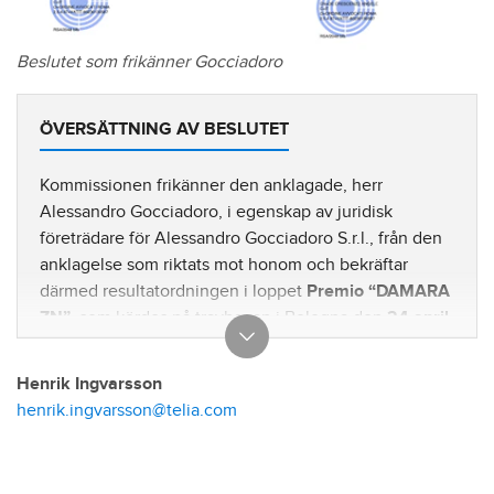
Beslutet som frikänner Gocciadoro
ÖVERSÄTTNING AV BESLUTET
Kommissionen frikänner den anklagade, herr
Alessandro Gocciadoro, i egenskap av juridisk
företrädare för Alessandro Gocciadoro S.r.l., från den
anklagelse som riktats mot honom och bekräftar
därmed resultatordningen i loppet
Premio “DAMARA
ZN”
, som kördes på travbanan i Bologna den
24 april
2025
.
Henrik Ingvarsson
Rom,
20 april 2026
henrik.ingvarsson@telia.com
Ordförande
Adv. Giovanni Porretta