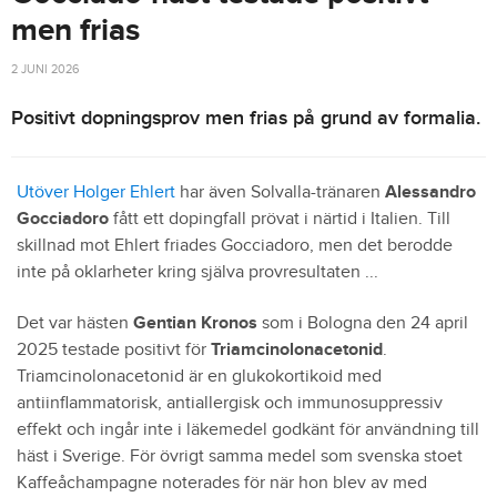
men frias
2 JUNI 2026
Positivt dopningsprov men frias på grund av formalia.
Utöver Holger Ehlert
har även Solvalla-tränaren
Alessandro
Gocciadoro
fått ett dopingfall prövat i närtid i Italien. Till
skillnad mot Ehlert friades Gocciadoro, men det berodde
inte på oklarheter kring själva provresultaten ...
Det var hästen
Gentian Kronos
som i Bologna den 24 april
2025 testade positivt för
Triamcinolonacetonid
.
Triamcinolonacetonid är en glukokortikoid med
antiinflammatorisk, antiallergisk och immunosuppressiv
effekt och ingår inte i läkemedel godkänt för användning till
häst i Sverige. För övrigt samma medel som svenska stoet
Kaffeåchampagne noterades för när hon blev av med