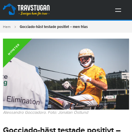
Gocciado-häst testade positivt – men frias
Hem
NYHETER
Alessandro Gocciadoro. Foto: Jonatan Östlund
Gocciado-häst testade positivt –