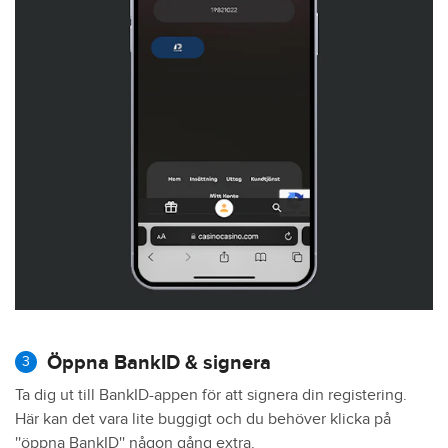
Öppna BankID & signera
3
Ta dig ut till BankID-appen för att signera din registering.
Här kan det vara lite buggigt och du behöver klicka på
''öppna BankID'' någon gång extra.