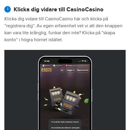
nobonuscasino.com
Klicka dig vidare till CasinoCasino
1
Klicka dig vidare till CasinoCasino här och klicka på
racecasino.com
''registrera dig''. Av egen erfarenhet vet vi att den knappen
kan vara lite krånglig, funkar den inte? Klicka på ''skapa
racecasino.se
konto'' i högra hörnet istället.
yakocasino.com
yeticasino.com
yeticasino.se