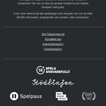
travsporten! Här kan du läsa de senaste nyheterna och hetaste
travtipsen helt gratis.
Vi har även stenkoll på alla spelbolagen som erbjuder trav och du hittar
allt ifrån information, erbjudanden och nyheter i våra recensioner.
Om Travstugan.se
Kontakta oss
Integritetspolicy
Coockiepolicy