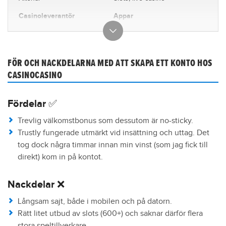
Casinoleverantör
Appar
NetEnt, Pragmatic Play,
Ingen app
Microgaming
Support
Ägare
FÖR OCH NACKDELARNA MED ATT SKAPA ETT KONTO HOS
E-mail
L&L Europe Limited
CASINOCASINO
Grundat
Huvudkontor
2015
Malta
Fördelar ✅
Trevlig välkomstbonus som dessutom är no-sticky.
Trustly fungerade utmärkt vid insättning och uttag. Det
tog dock några timmar innan min vinst (som jag fick till
direkt) kom in på kontot.
Nackdelar ❌
Långsam sajt, både i mobilen och på datorn.
Rätt litet utbud av slots (600+) och saknar därför flera
stora speltillverkare.