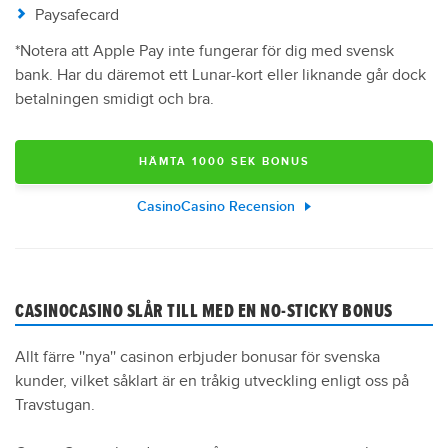
Paysafecard
*Notera att Apple Pay inte fungerar för dig med svensk
bank. Har du däremot ett Lunar-kort eller liknande går dock
betalningen smidigt och bra.
HÄMTA 1000 SEK BONUS
CasinoCasino Recension
CASINOCASINO SLÅR TILL MED EN NO-STICKY BONUS
Allt färre ''nya'' casinon erbjuder bonusar för svenska
kunder, vilket såklart är en tråkig utveckling enligt oss på
Travstugan.