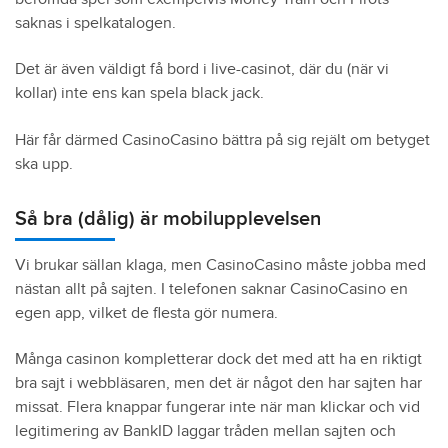
saknas i spelkatalogen.
Det är även väldigt få bord i live-casinot, där du (när vi
kollar) inte ens kan spela black jack.
Här får därmed CasinoCasino bättra på sig rejält om betyget
ska upp.
Så bra (dålig) är mobilupplevelsen
Vi brukar sällan klaga, men CasinoCasino måste jobba med
nästan allt på sajten. I telefonen saknar CasinoCasino en
egen app, vilket de flesta gör numera.
Många casinon kompletterar dock det med att ha en riktigt
bra sajt i webbläsaren, men det är något den har sajten har
missat. Flera knappar fungerar inte när man klickar och vid
legitimering av BankID laggar tråden mellan sajten och