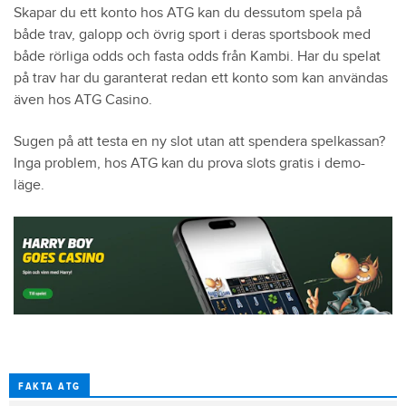
Skapar du ett konto hos ATG kan du dessutom spela på
både trav, galopp och övrig sport i deras sportsbook med
både rörliga odds och fasta odds från Kambi. Har du spelat
på trav har du garanterat redan ett konto som kan användas
även hos ATG Casino.
Sugen på att testa en ny slot utan att spendera spelkassan?
Inga problem, hos ATG kan du prova slots gratis i demo-
läge.
FAKTA ATG