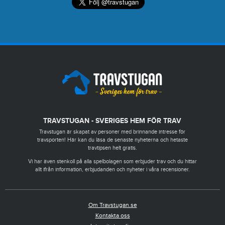
TRAVSTUGAN - SVERIGES HEM FÖR TRAV
Travstugan är skapat av personer med brinnande intresse för
travsporten! Här kan du läsa de senaste nyheterna och hetaste
travtipsen helt gratis.
Vi har även stenkoll på alla spelbolagen som erbjuder trav och du hittar
allt ifrån information, erbjudanden och nyheter i våra recensioner.
Om Travstugan.se
Kontakta oss