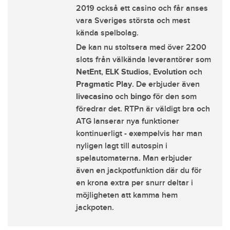
2019 också ett casino och får anses
vara Sveriges största och mest
kända spelbolag.
De kan nu stoltsera med över 2200
slots från välkända leverantörer som
NetEnt
,
ELK Studios
,
Evolution
och
Pragmatic Play
. De erbjuder även
livecasino
och
bingo
för den som
föredrar det. RTPn är väldigt bra och
ATG lanserar nya funktioner
kontinuerligt - exempelvis har man
nyligen lagt till autospin i
spelautomaterna. Man erbjuder
även en jackpotfunktion där du för
en krona extra per snurr deltar i
möjligheten att kamma hem
jackpoten.