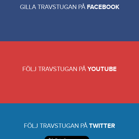
GILLA TRAVSTUGAN PÅ
FACEBOOK
FÖLJ TRAVSTUGAN PÅ
YOUTUBE
FÖLJ TRAVSTUGAN PÅ
TWITTER