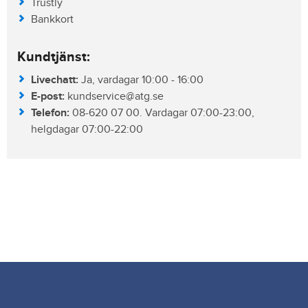
Trustly
Bankkort
Kundtjänst:
Livechatt:
Ja, vardagar 10:00 - 16:00
E-post:
kundservice@atg.se
Telefon:
08-620 07 00. Vardagar 07:00-23:00,
helgdagar 07:00-22:00