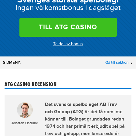
Sveriges största spelbolag!
Ingen välkomstbonus i dagsläget
TILL ATG CASINO
Ta del av bonus
SIDMENY:
Gå till sektion
ATG CASINO RECENSION
Det svenska spelbolaget
AB Trav
och Galopp (ATG)
är det få som inte
känner till. Bolaget grundades redan
Jonatan Östlund
1974 och har primärt erbjudit spel på
trav och galopp, men lanserade år