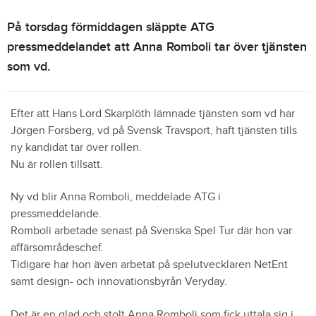
På torsdag förmiddagen släppte ATG
pressmeddelandet att Anna Romboli tar över tjänsten
som vd.
Efter att Hans Lord Skarplöth lämnade tjänsten som vd har
Jörgen Forsberg, vd på Svensk Travsport, haft tjänsten tills
ny kandidat tar över rollen.
Nu är rollen tillsatt.
Ny vd blir Anna Romboli, meddelade ATG i
pressmeddelande.
Romboli arbetade senast på Svenska Spel Tur där hon var
affärsområdeschef.
Tidigare har hon även arbetat på spelutvecklaren NetEnt
samt design- och innovationsbyrån Veryday.
Det är en glad och stolt Anna Romboli som fick uttala sig i