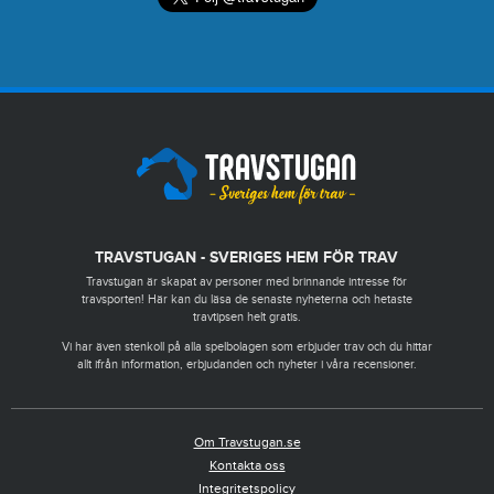
TRAVSTUGAN - SVERIGES HEM FÖR TRAV
Travstugan är skapat av personer med brinnande intresse för
travsporten! Här kan du läsa de senaste nyheterna och hetaste
travtipsen helt gratis.
Vi har även stenkoll på alla spelbolagen som erbjuder trav och du hittar
allt ifrån information, erbjudanden och nyheter i våra recensioner.
Om Travstugan.se
Kontakta oss
Integritetspolicy